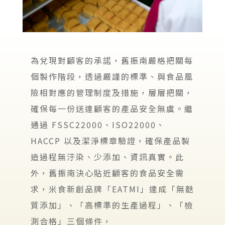
為兌現對顧客的承諾，舊振南嚴格把關每
個製作階段，透過嚴謹的標準、與食品風
險相對應的管理制度及措施，層層把關，
確保每一份送達顧客的產品安全無虞。繼
通過 FSSC22000、ISO22000、
HACCP 以及潔淨標章驗證，確保產品製
造過程無汙染、少添加、資訊真實。此
外，舊振南決心貼近顧客的食品安全需
求，米食新創品牌「EATMI」達成「無麩
質添加」、「高標準的生產過程」、「檢
測合格」三個條件，