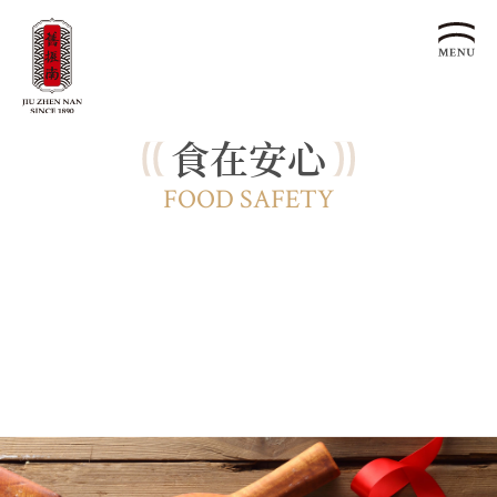
食在安心
關於我們
認識漢餅文化
FOOD SAFETY
品牌故事
漢餅文化體驗館
文化生活誌
歷史沿革
產品服務
漢餅文化館
24節氣文化
預約品鑑
產品介紹
文化體驗
漢餅文化
企業永續
喜餅預約
企業客製贈禮區
最新消息
企業永續發展 ESG
聯絡我們
永續新聞集
全台據點
利害關係人
客服中心