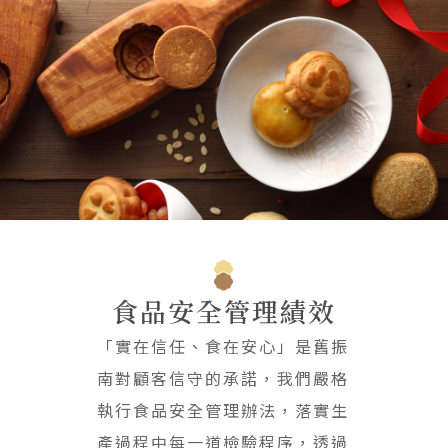
會員禮遇
線上購物
會員禮遇
企業客製
人才招募
© 2026 JIU ZHEN NAN.CO All rights reserved
Site by 很好設計 Goods Design
食品安全管理績效
「實在信任、食在安心」是舊振
南對顧客信守的承諾，我們嚴格
執行食品安全管理辦法，落實生
產過程中每一道檢驗程序，透過