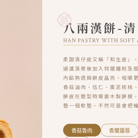
八兩漢餅-
HAN PASTRY WITH SOFT 
柔甜清仔皮又稱「和生皮」
過濾清漿後加入特選麵粉及
內餡熟透與餅皮晶亮，咀嚼
香菇滷肉、伍仁、棗泥核桃
餅皮在塑型時需要木製餅模
墊一個軟墊，不然可是會把
香菇魯肉
香蘭蓮蓉