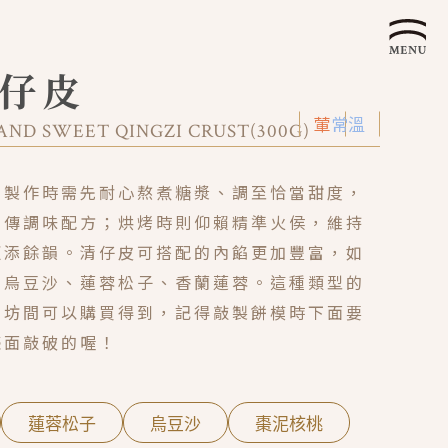
企業永續發展 ESG
清仔皮
葷
常溫
AND SWEET QINGZI CRUST(300G)
，製作時需先耐心熬煮糖漿、調至恰當甜度，
祖傳調味配方；烘烤時則仰賴精準火侯，維持
更添餘韻。清仔皮可搭配的內餡更加豐富，如
、烏豆沙、蓮蓉松子、香蘭蓮蓉。這種類型的
，坊間可以購買得到，記得敲製餅模時下面要
檯面敲破的喔！
蓮蓉松子
烏豆沙
棗泥核桃