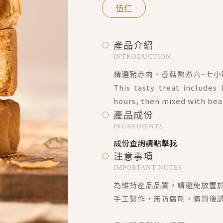
伍仁
產品介紹
INTRODUCTION
精選豬赤肉、香菇熬煮六~七
This tasty treat include
hours, then mixed with bean
產品成份
INGREDIENTS
成份查詢請點擊我
注意事項
IMPORTANT NOTES
為維持產品品質，請避免放置
手工製作，無防腐劑，購買後請