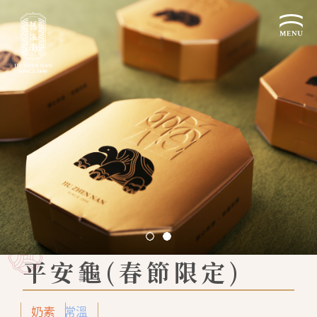
關於我們
認識漢餅文化
品牌故事
漢餅文化體驗館
文化生活誌
歷史沿革
產品服務
漢餅文化館
24節氣文化
預約品鑑
產品介紹
文化體驗
漢餅文化
企業永續
喜餅預約
企業客製贈禮區
最新消息
企業永續發展 ESG
聯絡我們
平安龜(春節限定)
永續新聞集
全台據點
利害關係人
奶素
常溫
客服中心