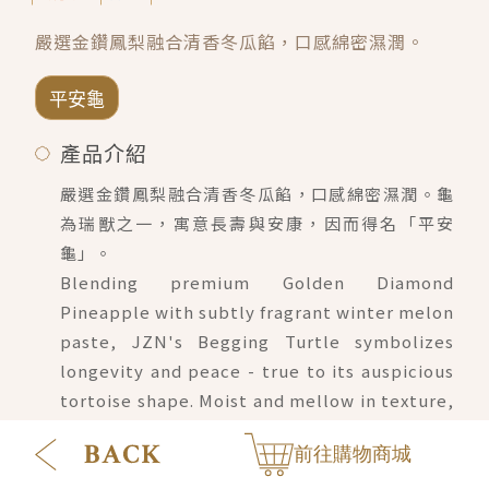
會員禮遇
線上購物
會員禮遇
企業客製
嚴選金鑽鳳梨融合清香冬瓜餡，口感綿密濕潤。
人才招募
平安龜
產品介紹
© 2026 JIU ZHEN NAN.CO All rights reserved
嚴選金鑽鳳梨融合清香冬瓜餡，口感綿密濕潤。龜
Site by 很好設計 Goods Design
為瑞獸之一，寓意長壽與安康，因而得名「平安
龜」。
Blending premium Golden Diamond
Pineapple with subtly fragrant winter melon
paste, JZN's Begging Turtle symbolizes
longevity and peace - true to its auspicious
tortoise shape. Moist and mellow in texture,
it's a festive treat that brings heartfelt
前往購物商城
blessings with every bite.
注意事項