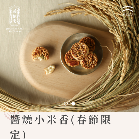
關於我們
認識漢餅文化
品牌故事
漢餅文化體驗館
文化生活誌
歷史沿革
產品服務
漢餅文化館
24節氣文化
預約品鑑
產品介紹
文化體驗
漢餅文化
企業永續
喜餅預約
企業客製贈禮區
最新消息
企業永續發展 ESG
聯絡我們
醬燒小米香(春節限
永續新聞集
全台據點
利害關係人
定)
客服中心