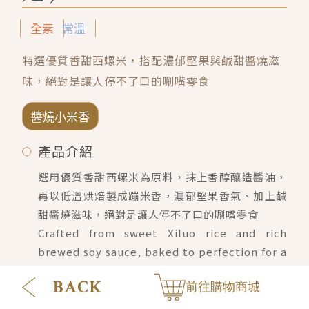
會員禮遇
線上購物
會員禮遇
企業客製
全素
常溫
人才招募
特選優質香甜西螺米，搭配濃郁堅果與鹹甜醬燒滋
味，絕對是讓人停不了口的唰嘴零食
© 2026 JIU ZHEN NAN.CO All rights reserved
醬燒小米香
Site by 很好設計 Goods Design
產品介紹
選用優質香甜西螺米為原料，抹上香醇釀造醬油，
再以低溫烘焙製成蹦米香，濃郁堅果香氣、加上鹹
甜醬燒滋味，絕對是讓人停不了口的唰嘴零食
Crafted from sweet Xiluo rice and rich
brewed soy sauce, baked to perfection for a
crispy, aromatic snack. Its intense nutty
前往購物商城
aroma and savory-sweet taste make it
irresistible.