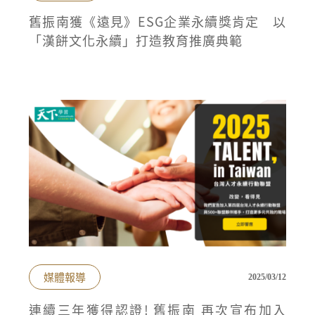
舊振南獲《遠見》ESG企業永續獎肯定 以
「漢餅文化永續」打造教育推廣典範
媒體報導
2025/03/12
連續三年獲得認證! 舊振南 再次宣布加入