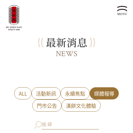
最新消息
關於我們
認識漢餅文化
NEWS
品牌故事
漢餅文化體驗館
文化生活誌
歷史沿革
產品服務
漢餅文化館
24節氣文化
預約品鑑
產品介紹
文化體驗
漢餅文化
企業永續
ALL
活動新訊
永續焦點
媒體報導
喜餅預約
企業客製贈禮區
最新消息
企業永續發展 ESG
聯絡我們
門市公告
漢餅文化體驗
永續新聞集
全台據點
利害關係人
客服中心