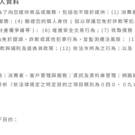
人資料
了向您提供商品或服務，包括但不限於提供：(1) 消費者
服務；(4) 驗證您的個人身份 ( 如以保護您免於詐欺等犯
產權爭議等 )； (6) 增進安全交易行為；(7) 收取債務
網站免於錯誤、詐欺或其他犯罪行為，並監測遵法風險； (1
條款與細則及退換貨政策；(12) 依法令所為之行為；以及 
銷；消費者、客戶管理與服務；資訊及資料庫管理；網路
分析（依法律規定之特定目的之項目類別為０四０、０九
下目的：