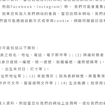
如Facebook，Instagram）時， 我們可能會
，如果您有加入我們網站的會員，當您訪問本網站，我們
們還可能通過自動方式或使用cookie，網路伺服器日
別可能包括以下類別：
 如會員之姓名、地址、電話、電子郵件等 )；(2) 辨識財
( 如身分證統一編號、統一證號、稅籍編號、護照號碼等 )
性別、出生年月日、尺寸等 )。
( 如住所地址等 )；(2) 家庭情形 ( 如為喜餅銷售，
、工作許可文件、居留證明文件等 )；(4) 生活格調 ( 如
個人資料，例如當您在我們的網站上註冊時，或在我們的