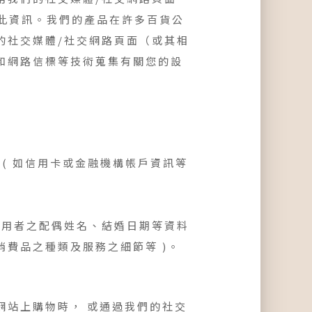
蒐集此資訊。我們的產品在許多百貨公
的社交媒體/社交網路頁面（或其相
誌和網路信標等技術蒐集有關您的設
務者 ( 如信用卡或金融機構帳戶資訊等
。
將蒐集使用者之配偶姓名、結婚日期等資料
使用消費品之種類及服務之細節等 )。
網站上購物時， 或通過我們的社交