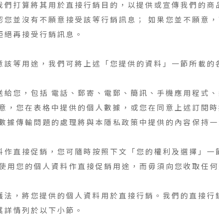
我們打算將其用於直接行銷目的，以提供或宣傳我們的商品
認您並沒有不願意接受該等行銷訊息； 如果您並不願意
拒絕再接受行銷訊息。
意該等用途，我們可將上述「您提供的資料」一節所載的
送給您，包括 電話、郵寄、電郵、簡訊、手機應用程式
同意，您在表格中提供的個人數據，或您在同意上述訂閱
何數據傳輸問題的處理將與本隱私政策中提供的內容保持一
料作直接促銷，您可隨時按照下文「您的權利及選擇」一
止使用您的個人資料作直接促銷用途，而毋須向您收取任何
護法，將您提供的個人資料用於直接行銷。我們的直接行
其詳情列於以下小節。