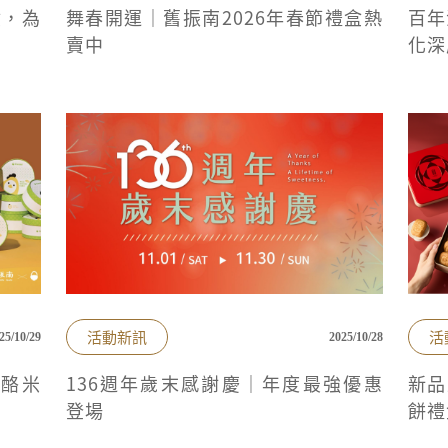
盒，為
舞春開運｜舊振南2026年春節禮盒熱
百年
賣中
化深
活動新訊
活
25/10/29
2025/10/28
乳酪米
136週年歲末感謝慶｜年度最強優惠
新品
登場
餅禮