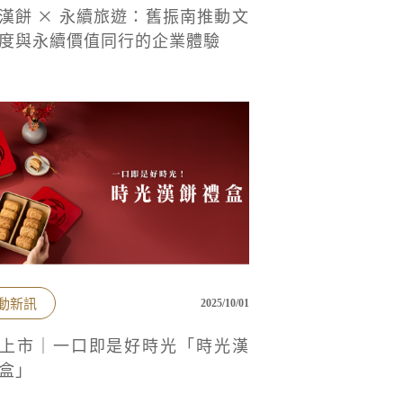
漢餅 × 永續旅遊：舊振南推動文
度與永續價值同行的企業體驗
動新訊
2025/10/01
上市｜一口即是好時光「時光漢
盒」