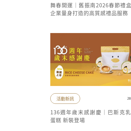
舞春開運｜舊振南2026春節禮
企業量身打造的高質感禮品服務
活動新訊
20
136週年歲末感謝慶｜巴斯克
蛋糕 新裝登場