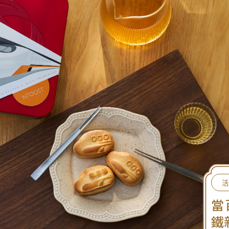
活
當
鐵