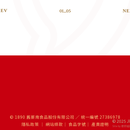
01
...
05
© 1890 舊振南食品股份有限公司 ／ 統一編號 27386978
© 2025 J
隱私政策
｜
網站條款
｜
食品字號
｜
產責證明
Site by 很好設計