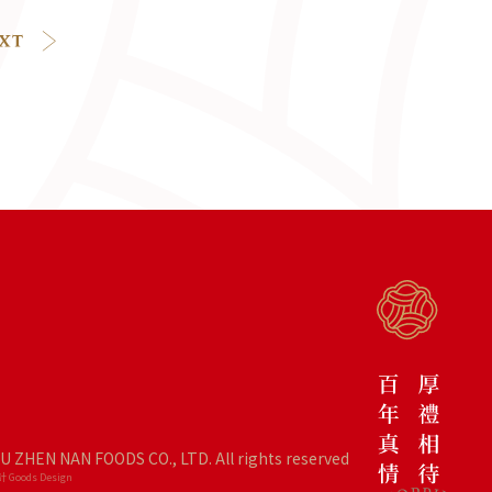
IU ZHEN NAN FOODS CO., LTD. All rights reserved
 Goods Design