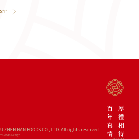
IU ZHEN NAN FOODS CO., LTD. All rights reserved
 Goods Design