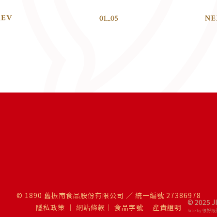
01
...
05
© 1890 舊振南食品股份有限公司 ／ 統一編號 27386978
© 2025 J
隱私政策
｜
網站條款
｜
食品字號
｜
產責證明
Site by 很好設計