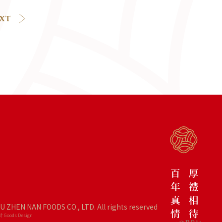
IU ZHEN NAN FOODS CO., LTD. All rights reserved
 Goods Design