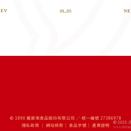
01
...
05
© 1890 舊振南食品股份有限公司 ／ 統一編號 27386978
© 2025 J
隱私政策
｜
網站條款
｜
食品字號
｜
產責證明
Site by 很好設計