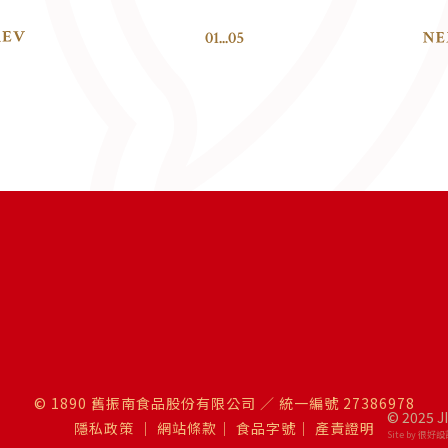
01
...
05
© 1890 舊振南食品股份有限公司 ／ 統一編號 27386978
© 2025 J
隱私政策
｜
網站條款
｜
食品字號
｜
產責證明
Site by 很好設計