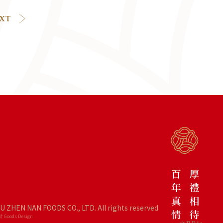
IU ZHEN NAN FOODS CO., LTD. All rights reserved
 Goods Design