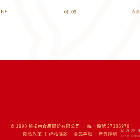
01
...
05
© 1890 舊振南食品股份有限公司 ／ 統一編號 27386978
© 2025 J
隱私政策
｜
網站條款
｜
食品字號
｜
產責證明
Site by 很好設計