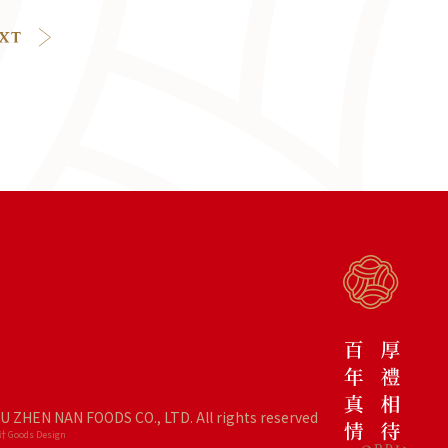
IU ZHEN NAN FOODS CO., LTD. All rights reserved
 Goods Design