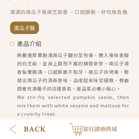
會員禮遇
線上購物
會員禮遇
企業客製
滿滿的南瓜子香與芝麻香 ，口感酥脆、好吃無負擔
人才招募
南瓜子酥
產品介紹
© 2026 JIU ZHEN NAN.CO All rights reserved
將嚴選厚實飽滿南瓜子翻炒至熟後，撒入後味香醇
Site by 很好設計 Goods Design
的白芝麻，並淋上甜而不膩的精質麥芽，南瓜子清
香紮實飽滿，口感酥脆不黏牙，南瓜子烘烤後，散
發出南瓜子的清新香味，品嚐起來味甘細緻，唇齒
間會充滿種子的淡雅香氣，是品茗必備小點心。
We stir-fry selected pumpkin seeds, then
mix them with white sesame and maltose for
a crunchy treat.
產品成份
前往購物商城
成份查詢請點擊我