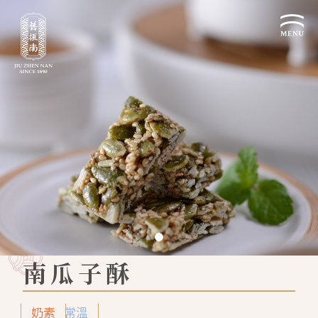
關於我們
認識漢餅文化
品牌故事
漢餅文化體驗館
文化生活誌
歷史沿革
產品服務
漢餅文化館
24節氣文化
預約品鑑
產品介紹
文化體驗
漢餅文化
企業永續
喜餅預約
企業客製贈禮區
最新消息
企業永續發展 ESG
聯絡我們
南瓜子酥
永續新聞集
全台據點
利害關係人
奶素
常溫
客服中心