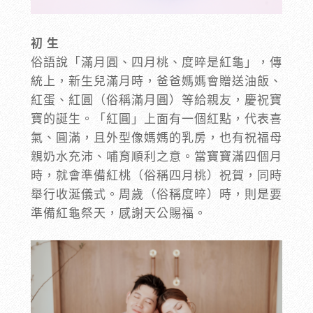
初 生
俗語說「滿月圓、四月桃、度晬是紅龜」，傳
統上，新生兒滿月時，爸爸媽媽會贈送油飯、
紅蛋、紅圓（俗稱滿月圓）等給親友，慶祝寶
寶的誕生。「紅圓」上面有一個紅點，代表喜
氣、圓滿，且外型像媽媽的乳房，也有祝福母
親奶水充沛、哺育順利之意。當寶寶滿四個月
時，就會準備紅桃（俗稱四月桃）祝賀，同時
舉行收涎儀式。周歲（俗稱度晬）時，則是要
準備紅龜祭天，感謝天公賜福。