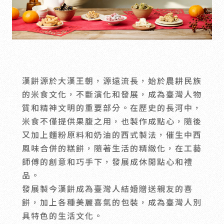
會員禮遇
線上購物
會員禮遇
企業客製
人才招募
漢餅源於大漢王朝，源遠流長，始於農耕民族
© 2026 JIU ZHEN NAN.CO All rights reserved
的米食文化，不斷演化和發展，成為臺灣人物
Site by 很好設計 Goods Design
質和精神文明的重要部分。在歷史的長河中，
米食不僅提供果腹之用，也製作成點心，隨後
又加上麵粉原料和奶油的西式製法，催生中西
風味合併的糕餅，隨著生活的精緻化，在工藝
師傅的創意和巧手下，發展成休閒點心和禮
品。
發展製今漢餅成為臺灣人結婚贈送親友的喜
餅，加上各種美麗喜氣的包裝，成為臺灣人別
具特色的生活文化。