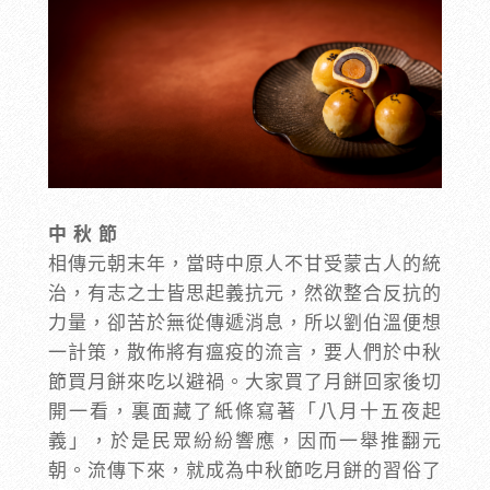
中 秋 節
相傳元朝末年，當時中原人不甘受蒙古人的統
治，有志之士皆思起義抗元，然欲整合反抗的
力量，卻苦於無從傳遞消息，所以劉伯溫便想
一計策，散佈將有瘟疫的流言，要人們於中秋
節買月餅來吃以避禍。大家買了月餅回家後切
開一看，裏面藏了紙條寫著「八月十五夜起
義」，於是民眾紛紛響應，因而一舉推翻元
朝。流傳下來，就成為中秋節吃月餅的習俗了