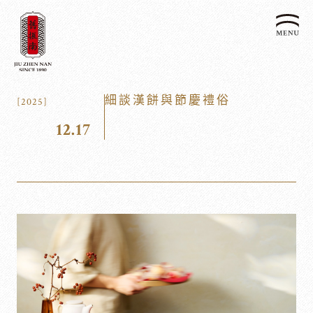
關於我們
細談漢餅與節慶禮俗
[2025]
認識漢餅文化
12.17
品牌故事
漢餅文化體驗館
文化生活誌
歷史沿革
產品服務
漢餅文化館
24節氣文化
預約品鑑
產品介紹
文化體驗
漢餅文化
企業永續
喜餅預約
企業客製贈禮區
最新消息
企業永續發展 ESG
聯絡我們
永續新聞集
全台據點
利害關係人
客服中心