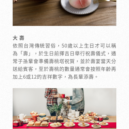
大 壽
依照台灣傳統習俗，50歲以上生日才可以稱
為「壽」，於生日前擇吉日舉行祝壽儀式，通
常子孫輩會準備壽桃塔祝賀，並於壽宴當天分
送給賓客，至於壽桃的數量通常會按照年齡再
加上6或12的吉祥數字，為長輩添壽。