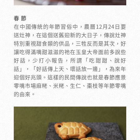
春 節
在中國傳統的年節習俗中，農曆12月24日要
送灶神，在這個送舊迎新的大日子，傳說灶神
特別重視甜食類的供品，三牲反而是其次，好
讓吃得滿嘴甜滋滋的祂在玉皇大帝面前多說些
好話，少打小報告，所謂「吃甜甜、說好
話」，「好話傳上天、壞話放一邊」，為來年
迎個好兆頭。這樣的民間傳說也就是春節應景
零嘴市場麻粩、米粩、生仁、棗枝等年節零嘴
的由來。