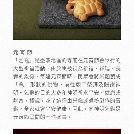
元 宵 節
「乞龜」是臺澎地區的寺廟在元宵節會舉行的
大型祈福活動，由於龜被視為祈福、祥瑞、長
壽的象徵，每逢元宵節時，民眾會將米麵製成
「龜」形狀的供物，前往廟宇祭拜及酬謝神
明。乞龜的目的大多和神明祈求平安、健康或
財富，據說，吃了這種由米糕或麵粉製作的壽
龜，全家就會平安健康，因此，向神明乞龜是
元宵節民間的一件盛事。