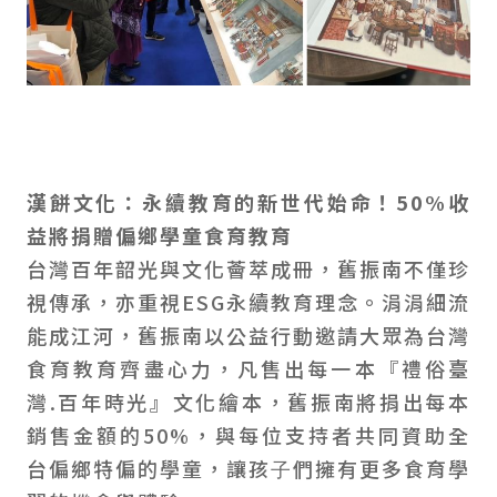
漢餅文化：永續教育的新世代始命！
50%收
益將捐贈偏鄉學童食育教育
台灣百年韶光與文化薈萃成冊，舊振南不僅珍
視傳承，亦重視ESG永續教育理念。涓涓細流
能成江河，舊振南以公益行動邀請大眾為台灣
食育教育齊盡心力，凡售出每一本『禮俗臺
灣.百年時光』文化繪本，舊振南將捐出每本
銷售金額的50%，與每位支持者共同資助全
台偏鄉特偏的學童，讓孩⼦們擁有更多食育學