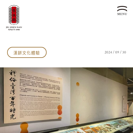
關於我們
認識漢餅文化
漢餅文化體驗
2024 / 09 / 30
品牌故事
漢餅文化體驗館
文化生活誌
歷史沿革
產品服務
漢餅文化館
24節氣文化
預約品鑑
產品介紹
文化體驗
漢餅文化
企業永續
喜餅預約
企業客製贈禮區
最新消息
企業永續發展 ESG
聯絡我們
永續新聞集
全台據點
利害關係人
客服中心