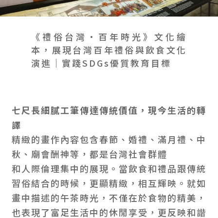
會員禮遇
線上購物
會員禮遇
企業客製
人才招募
《禮俗台灣•百年時光》文化繪
本，展現台灣百年禮俗與飲食文化
演進｜實踐SDGs優質教育目標
© 2026 JIU ZHEN NAN.CO All rights reserved
Site by 很好設計 Goods Design
七尺長細膩工筆傳達傳統價值，現今生活的轉
譯
精緻的畫作內容包含春節、婚禮、滿月禮、中
秋、廟會酬神等，都是台灣社會群體
和人際倫理集中的展現。當飲食和禮品跟傳統
習俗結合的時候，更顯精緻，相互輝映。就如
畫中描述的午茶時光，不僅在於食物的精美，
也表現了富足生活中的休閒享受，更反映和諧