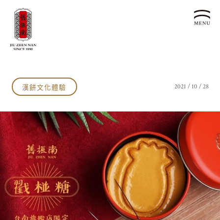
關於我們
認識漢餅文化
漢餅文化體驗
2021 / 10 / 28
品牌故事
漢餅文化體驗館
文化生活誌
歷史沿革
產品服務
漢餅文化館
24節氣文化
預約品鑑
產品介紹
文化體驗
漢餅文化
企業永續
喜餅預約
企業客製贈禮區
最新消息
企業永續發展 ESG
聯絡我們
永續新聞集
全台據點
利害關係人
客服中心