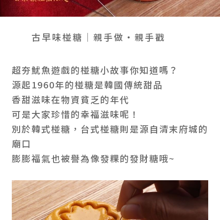
會員禮遇
線上購物
會員禮遇
企業客製
人才招募
古早味椪糖｜親手做・親手戳
超夯魷魚遊戲的椪糖小故事你知道嗎？
© 2026 JIU ZHEN NAN.CO All rights reserved
源起1960年的椪糖是韓國傳統甜品
Site by 很好設計 Goods Design
香甜滋味在物資貧乏的年代
可是大家珍惜的幸福滋味呢！
別於韓式椪糖，台式椪糖則是源自清末府城的
廟口
膨膨福氣也被譽為像發粿的發財糖哦~