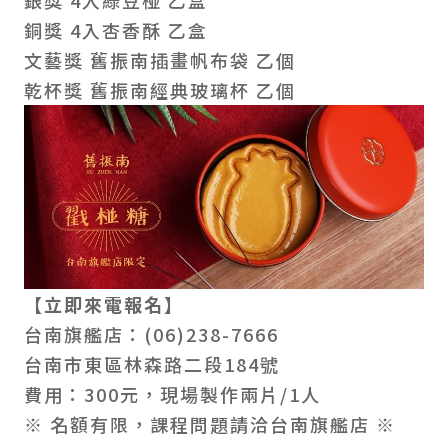
銀獎 4入綠豆椪 乙盒
銅獎 4入杏香酥 乙盒
文藝獎 舊振南插畫帆布袋 乙個
乾杯獎 舊振南經典玻璃杯 乙個
【立即來電報名】
台南旗艦店：(06)238-7666
台南市東區林森路二段184號
費用：300元，現場製作兩片/1人
※ 名額有限，課程問題請洽台南旗艦店 ※