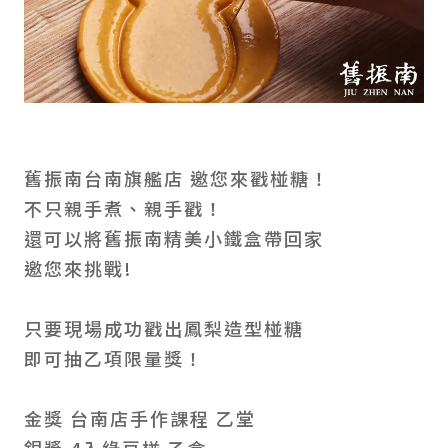
舊振南台南旗艦店 邀您來戳椪糖！
不只親手煮、親手戳！
還可以將舊振南精美小鐵盒帶回家
邀您來挑戰!
只要現場成功戳出鳳梨造型椪糖
即可抽乙項限量獎！
金獎 台南店手作課程 乙堂