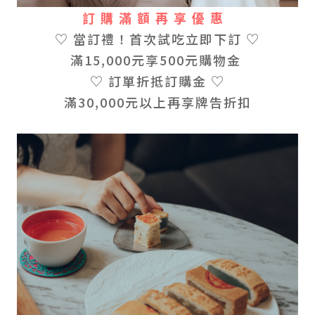
訂 購 滿 額 再 享 優 惠
♡ 當訂禮！首次試吃立即下訂 ♡
滿15,000元享500元購物金
♡ 訂單折抵訂購金 ♡
滿30,000元以上再享牌告折扣