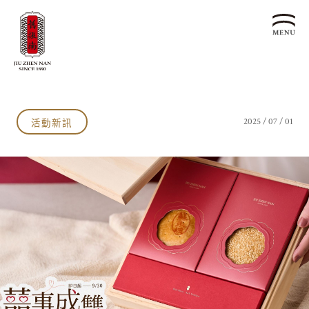
關於我們
認識漢餅文化
活動新訊
2025 / 07 / 01
品牌故事
漢餅文化體驗館
文化生活誌
歷史沿革
產品服務
漢餅文化館
24節氣文化
預約品鑑
產品介紹
文化體驗
漢餅文化
企業永續
喜餅預約
企業客製贈禮區
最新消息
企業永續發展 ESG
聯絡我們
永續新聞集
全台據點
利害關係人
客服中心