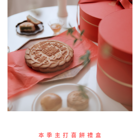
本 季 主 打 喜 餅 禮 盒