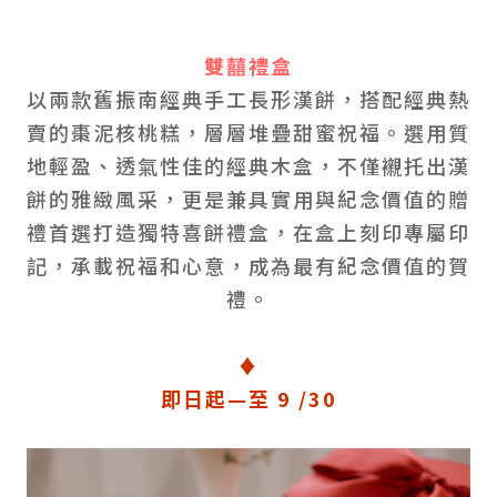
雙囍禮盒
以兩款舊振南經典手工長形漢餅，搭配經典熱
賣的棗泥核桃糕，層層堆疊甜蜜祝福。選用質
地輕盈、透氣性佳的經典木盒，不僅襯托出漢
餅的雅緻風采，更是兼具實用與紀念價值的贈
禮首選打造獨特喜餅禮盒，在盒上刻印專屬印
記，承載祝福和心意，成為最有紀念價值的賀
禮。
♦
即日起—至 9 /30