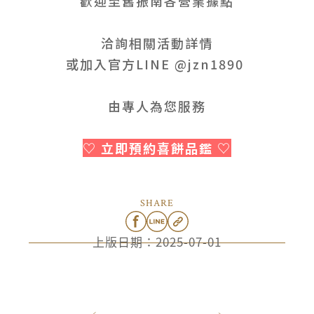
歡迎至舊振南各營業據點
洽詢相關活動詳情
或加入官方LINE
@jzn1890
由專人為您服務
♡
立即預約喜餅品鑑
♡
SHARE
上版日期：
2025-07-01