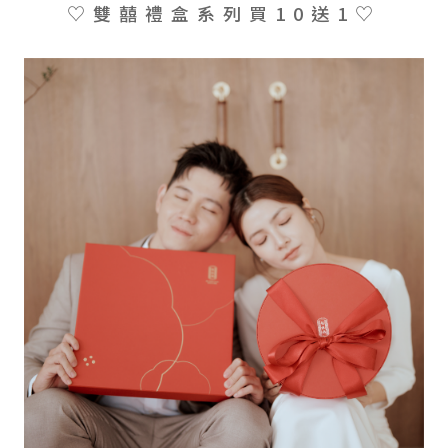
♡ 雙 囍 禮 盒 系 列 買 1 0 送 1 ♡