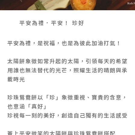
會員禮遇
線上購物
會員禮遇
企業客製
人才招募
平安為禮．平安！ 珍好
平安為禮，是祝福，也是為彼此加油打氣！
© 2026 JIU ZHEN NAN.CO All rights reserved
Site by 很好設計 Goods Design
太陽餅象徵如常升起的太陽，引領每天的希望
用誰也無法替代的光芒，照耀生活的晴朗與承
載時光
珍珠鴛鴦餅以「珍」象徵重視、寶貴的含意，
也意涵「真好」
珍視每一刻的美好，創造自己獨有的生活感受
蓋上平安微笑的太陽餅與珍珠鴛鴦餅搭配