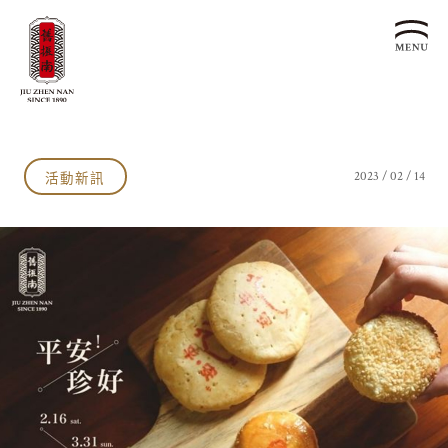
關於我們
認識漢餅文化
活動新訊
2023 / 02 / 14
品牌故事
漢餅文化體驗館
文化生活誌
歷史沿革
產品服務
漢餅文化館
24節氣文化
預約品鑑
產品介紹
文化體驗
漢餅文化
企業永續
喜餅預約
企業客製贈禮區
最新消息
企業永續發展 ESG
聯絡我們
永續新聞集
全台據點
利害關係人
客服中心