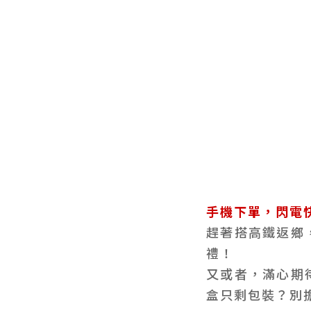
手機下單，閃電
趕著搭高鐵返鄉
禮！
又或者，滿心期
盒只剩包裝？別