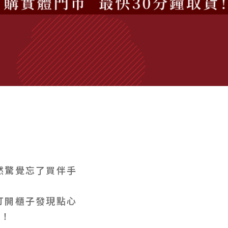
然驚覺忘了買伴手
打開櫃子發現點心
備！