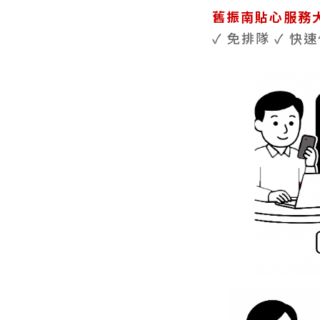
舊振南貼心服務
✓ 免排隊 ✓ 快速