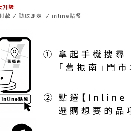
大升級
付款 ✓ 隨取即走 ✓ inline點餐