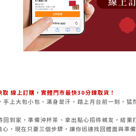
快取 線上訂購，實體門市最快30分鐘取貨！
，手上大包小包、滿身是汗，踏上月台前一刻，猛
待回到家，準備沖杯茶、拿出點心招待親友，結果
擔心，現在只要三個步驟，讓你迅速找回體面與準