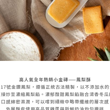
高人氣全年熱銷小金磚——鳳梨酥
17號金鑽鳳梨，遵循正統古法精製，以不添加水
直接炒至濃縮鳳梨餡。濃郁酸甜鳳梨餡融合清香冬瓜
口感綿密濕潤，可以嚐到細緻中略帶纖維的層次感
外層酥皮使用高品質雞蛋與新鮮奶油均勻攪拌