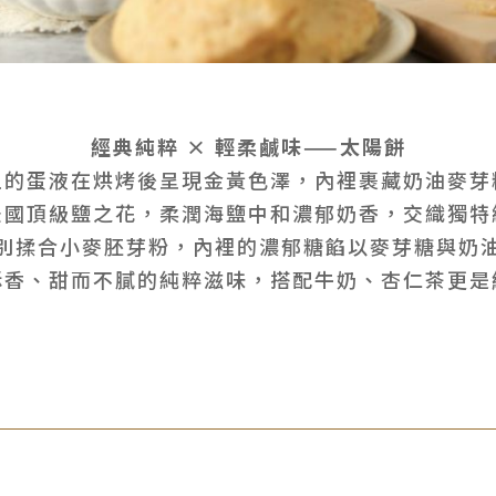
經典純粹 × 輕柔鹹味——太陽餅
上的蛋液在烘烤後呈現金黃色澤，內裡裹藏奶油麥芽
法國頂級鹽之花，柔潤海鹽中和濃郁奶香，交織獨特
別揉合小麥胚芽粉，內裡的濃郁糖餡以麥芽糖與奶
酥香、甜而不膩的純粹滋味，搭配牛奶、杏仁茶更是