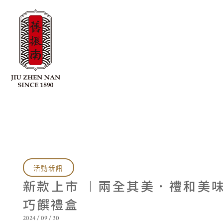
活動新訊
新款上市 ︱兩全其美．禮和美
巧饌禮盒
2024 / 09 / 30