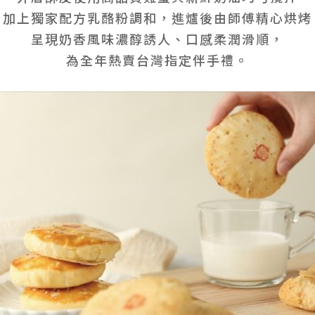
加上獨家配方乳酪粉調和，進爐後由師傅精心烘烤
呈現奶香風味濃醇誘人、口感柔潤滑順，
為全年熱賣台灣指定伴手禮。