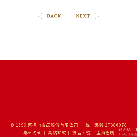
© 1890 舊振南食品股份有限公司 ／ 統一編號 27386978
© 2025 J
隱私政策
｜
網站條款
｜
食品字號
｜
產責證明
Site by 很好設計