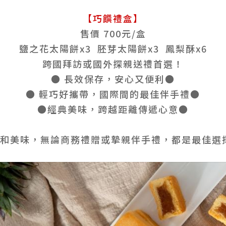
【巧饌禮盒】
售價 700元/盒
鹽之花太陽餅x3 胚芽太陽餅x3 鳳梨酥x6
跨國拜訪或國外探親送禮首選！
● 長效保存，安心又便利●
● 輕巧好攜帶，國際間的最佳伴手禮●
●經典美味，跨越距離傳遞心意●
和美味，無論商務禮贈或摯親伴手禮，都是最佳選