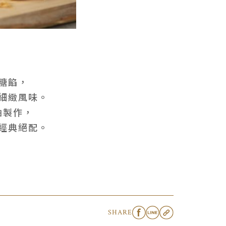
糖餡，
細緻風味。
油製作，
經典絕配。
SHARE