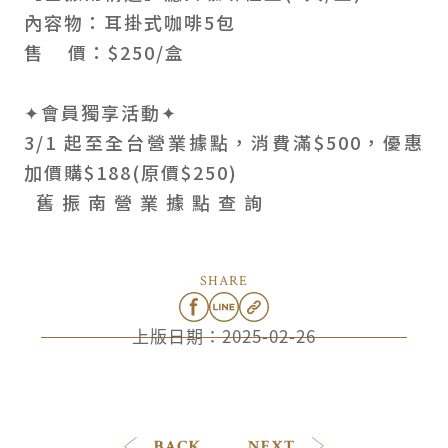
內容物：耳掛式咖啡5包
售 價：$250/盒
✦會員獨享活動✦
3/1 起至全台營業據點，消費滿$500，優惠
加價購$188(原價$250)
舊 振 南 營 業 據 點 查 詢
SHARE
上版日期：
2025-02-26