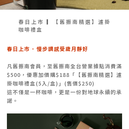
會員禮遇
線上購物
會員禮遇
企業客製
人才招募
春日上市 ▎【舊振南精選】濾掛
咖啡禮盒
© 2026 JIU ZHEN NAN.CO All rights reserved
春日上市 ˙ 慢步調感受歲月靜好
Site by 很好設計 Goods Design
凡舊振南會員，至舊振南全台營業據點消費滿
$500，優惠加價購$188「【舊振南精選】濾
掛咖啡禮盒(5入/盒)」(售價$250)
這不僅是一杯咖啡，更是一份對地球永續的承
諾。