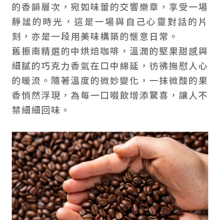
的香韻層次，宛如味蕾的交響樂章，享受一場
靜謐的時光，這是一場與自己心靈對話的片
刻，亦是一段用美味構築的愜意日常。
舊振南精選的中烘焙咖啡，溫潤的堅果甜感與
細膩的巧克力香氣在口中綿延，彷彿撫慰人心
的暖流。隨著溫度的微妙變化，一抹微酸的果
香悄然浮現，為每一口啜飲增添驚喜，讓人不
禁細細回味。