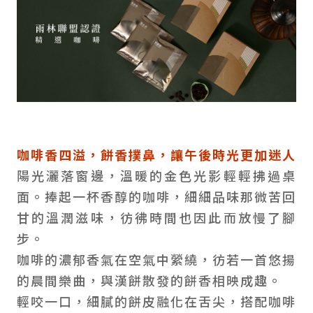
咖啡香四溢，餅香撲鼻，
讓午後時光更加迷人
陽光灑落窗邊，溫暖的金色光影輕輕拂過桌
面。捧起一杯香醇的咖啡，細細品味那微苦回
甘的溫潤滋味，彷彿時間也因此而放慢了腳
步。
咖啡的濃郁香氣在空氣中縈繞，彷若一首悠揚
的晨間樂曲，與漢餅散發的餅香相映成趣。
輕咬一口，細膩的餅皮融化在舌尖，搭配咖啡