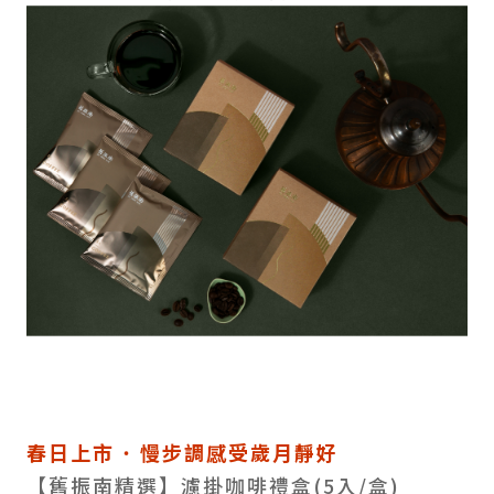
春日上市 ˙ 慢步調感受歲月靜好
【舊振南精選】濾掛咖啡禮盒(5入/盒)