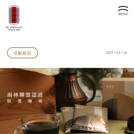
關於我們
認識漢餅文化
活動新訊
2025 / 02 / 26
品牌故事
漢餅文化體驗館
文化生活誌
歷史沿革
產品服務
漢餅文化館
24節氣文化
預約品鑑
產品介紹
文化體驗
漢餅文化
企業永續
喜餅預約
企業客製贈禮區
最新消息
企業永續發展 ESG
聯絡我們
永續新聞集
全台據點
利害關係人
客服中心