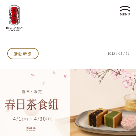
關於我們
認識漢餅文化
活動新訊
2023 / 03 / 31
品牌故事
漢餅文化體驗館
文化生活誌
歷史沿革
產品服務
漢餅文化館
24節氣文化
預約品鑑
產品介紹
文化體驗
漢餅文化
企業永續
喜餅預約
企業客製贈禮區
最新消息
企業永續發展 ESG
聯絡我們
永續新聞集
全台據點
利害關係人
客服中心