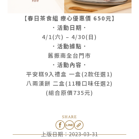
【春日茶食組 療心優惠價 650元】
．活動日期
．
4/1(六) – 4/30(日)
．活動據點．
舊振南全台門市
．活動內容．
平安糕9入禮盒 一盒(2款任選1)
八兩漢餅 二盒(11種口味任選2)
(組合原價735元)
SHARE
上版日期：
2023-03-31