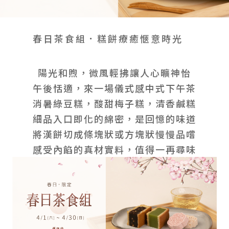
會員禮遇
線上購物
會員禮遇
企業客製
人才招募
春日茶食組．糕餅療癒愜意時光
陽光和煦，微風輕拂讓人心曠神怡
© 2026 JIU ZHEN NAN.CO All rights reserved
午後恬適，來一場儀式感中式下午茶
Site by 很好設計 Goods Design
消暑綠豆糕，酸甜梅子糕，清香鹹糕
細品入口即化的綿密，是回憶的味道
將漢餅切成條塊狀或方塊狀慢慢品嚐
感受內餡的真材實料，值得一再尋味