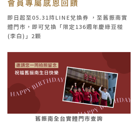
會員專屬感恩回饋
即日起至05.31持LINE兌換券 ，至舊振南實
體門市，即可兌換「限定136週年慶綠豆椪
(李白)」2顆
舊振南全台實體門市查詢