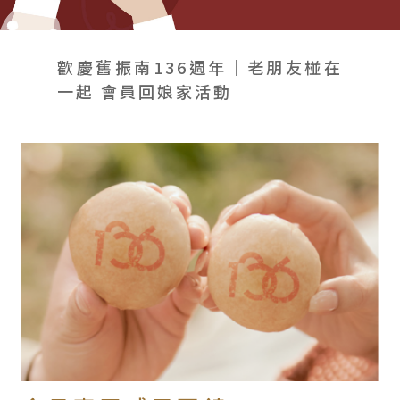
會員禮遇
線上購物
會員禮遇
企業客製
人才招募
歡慶舊振南136週年｜老朋友椪在
一起 會員回娘家活動
© 2026 JIU ZHEN NAN.CO All rights reserved
Site by 很好設計 Goods Design