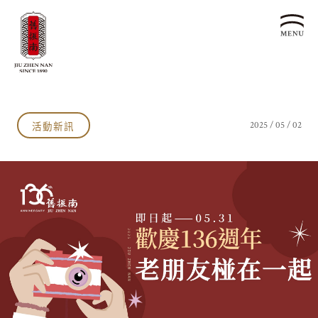
關於我們
認識漢餅文化
活動新訊
2025 / 05 / 02
品牌故事
漢餅文化體驗館
文化生活誌
歷史沿革
產品服務
漢餅文化館
24節氣文化
預約品鑑
產品介紹
文化體驗
漢餅文化
企業永續
喜餅預約
企業客製贈禮區
最新消息
企業永續發展 ESG
聯絡我們
永續新聞集
全台據點
利害關係人
客服中心