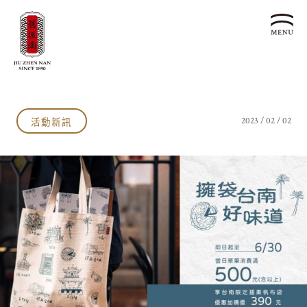
關於我們
認識漢餅文化
活動新訊
2023 / 02 / 02
品牌故事
漢餅文化體驗館
文化生活誌
歷史沿革
產品服務
漢餅文化館
24節氣文化
預約品鑑
產品介紹
文化體驗
漢餅文化
企業永續
喜餅預約
企業客製贈禮區
最新消息
企業永續發展 ESG
聯絡我們
永續新聞集
全台據點
利害關係人
客服中心