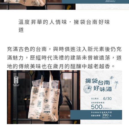
會員禮遇
線上購物
會員禮遇
企業客製
人才招募
溫度昇華的人情味．擁袋台南好味
道
© 2026 JIU ZHEN NAN.CO All rights reserved
充滿古色的台南，與時俱進注入新元素後仍充
Site by 很好設計 Goods Design
滿魅力，歷經時代洗禮的建築未曾被遺落，道
地的傳統美味也在歲月的醞釀中越老越香。