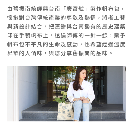
由舊振南繪師與台南「廣富號」製作帆布包，
懷抱對台灣傳統產業的尊敬及熱情，將老工藝
與新設計結合，把漢餅與台南獨有的歷史建築
印在手製帆布上，透過師傅的一針一線，賦予
帆布包不平凡的生命及感動，也希望經過溫度
昇華的人情味，與您分享舊振南的品味。