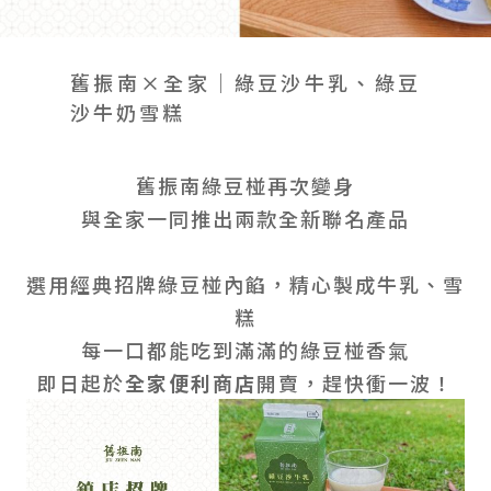
會員禮遇
線上購物
會員禮遇
企業客製
人才招募
舊振南×全家｜綠豆沙牛乳、綠豆
沙牛奶雪糕
© 2026 JIU ZHEN NAN.CO All rights reserved
舊振南綠豆椪再次變身
Site by 很好設計 Goods Design
與全家一同推出兩款全新聯名產品
選用經典招牌綠豆椪內餡，精心製成牛乳、雪
糕
每一口都能吃到滿滿的綠豆椪香氣
即日起於
全家便利商店
開賣，趕快衝一波！