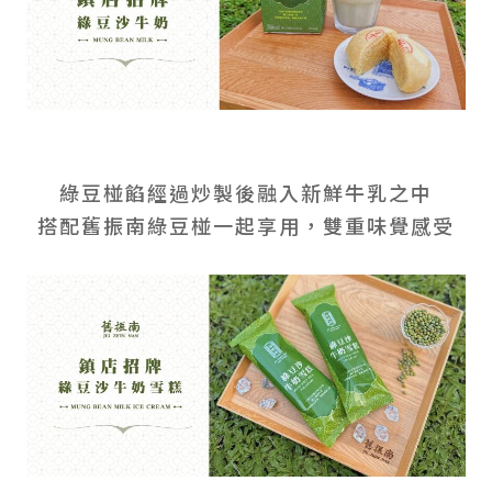
綠豆椪餡經過炒製後融入新鮮牛乳之中
搭配舊振南綠豆椪一起享用，雙重味覺感受