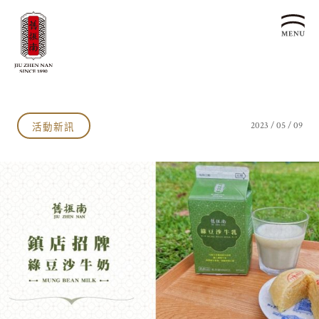
關於我們
認識漢餅文化
活動新訊
2023 / 05 / 09
品牌故事
漢餅文化體驗館
文化生活誌
歷史沿革
產品服務
漢餅文化館
24節氣文化
預約品鑑
產品介紹
文化體驗
漢餅文化
企業永續
喜餅預約
企業客製贈禮區
最新消息
企業永續發展 ESG
聯絡我們
永續新聞集
全台據點
利害關係人
客服中心