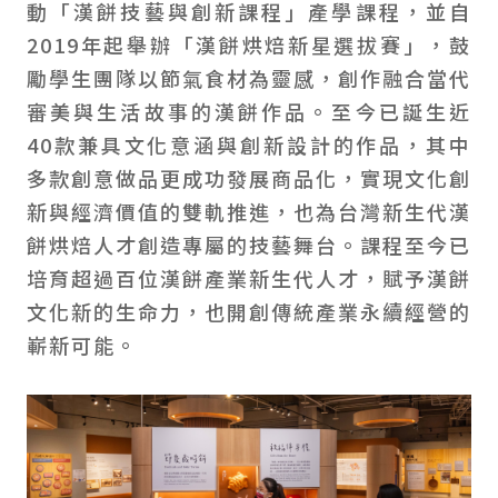
動「漢餅技藝與創新課程」產學課程，並自
2019年起舉辦「漢餅烘焙新星選拔賽」，鼓
勵學生團隊以節氣食材為靈感，創作融合當代
審美與生活故事的漢餅作品。至今已誕生近
40款兼具文化意涵與創新設計的作品，其中
多款創意做品更成功發展商品化，實現文化創
新與經濟價值的雙軌推進，也為台灣新生代漢
餅烘焙人才創造專屬的技藝舞台。課程至今已
培育超過百位漢餅產業新生代人才，賦予漢餅
文化新的生命力，也開創傳統產業永續經營的
嶄新可能。