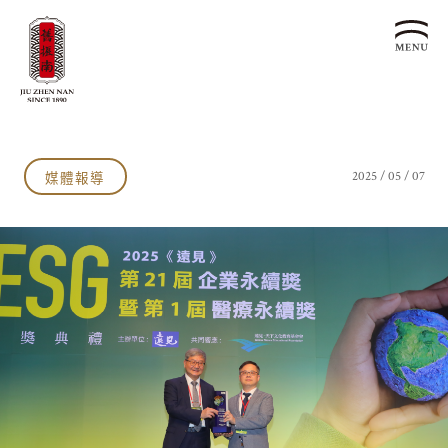
關於我們
認識漢餅文化
媒體報導
2025 / 05 / 07
品牌故事
漢餅文化體驗館
文化生活誌
歷史沿革
產品服務
漢餅文化館
24節氣文化
預約品鑑
產品介紹
文化體驗
漢餅文化
企業永續
喜餅預約
企業客製贈禮區
最新消息
企業永續發展 ESG
聯絡我們
永續新聞集
全台據點
利害關係人
客服中心