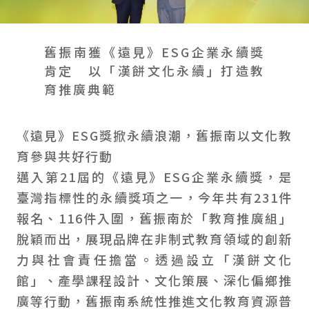
會員禮遇
線上購物
會員禮遇
企業客製
人才招募
舊振南獲《遠見》ESG企業永續獎
肯定 以「漢餅文化永續」打造教
育推廣典範
© 2026 JIU ZHEN NAN.CO All rights reserved
Site by 很好設計 Goods Design
《遠見》ESG獎掀永續浪潮，舊振南以文化教
育參與共好行動
邁入第21屆的《遠見》ESG企業永續獎，是
臺灣指標性的永續獎項之一，今年共有231件
報名、116件入圍，舊振南於「教育推廣組」
脫穎而出，展現品牌在非制式教育領域的創新
力與社會責任擔當。透過設立「漢餅文化
館」、產學課程設計、文化策展、深化偏鄉推
廣等行動，舊振南系統性推進文化教育資源普