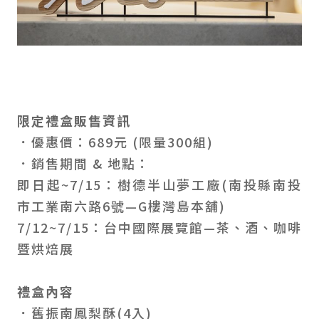
限定禮盒販售資訊
．優惠價：689元 (限量300組)
．銷售期間 & 地點：
即日起~7/15：樹德半山夢工廠(南投縣南投
市工業南六路6號—G樓灣島本舖)
7/12~7/15：台中國際展覽館—茶、酒、咖啡
暨烘焙展
禮盒內容
．舊振南鳳梨酥(4入)