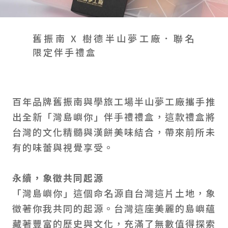
會員禮遇
線上購物
會員禮遇
企業客製
人才招募
舊振南 X 樹德半山夢工廠．聯名
限定伴手禮盒
© 2026 JIU ZHEN NAN.CO All rights reserved
Site by 很好設計 Goods Design
百年品牌舊振南與學旅工場半山夢工廠攜手推
出全新「灣島嶼你」伴手禮禮盒，這款禮盒將
台灣的文化精髓與漢餅美味結合，帶來前所未
有的味蕾與視覺享受。
永續，象徵共同起源
「灣島嶼你」這個命名源自台灣這片土地，象
徵著你我共同的起源。台灣這座美麗的島嶼蘊
藏著豐富的歷史與文化，充滿了無數值得探索