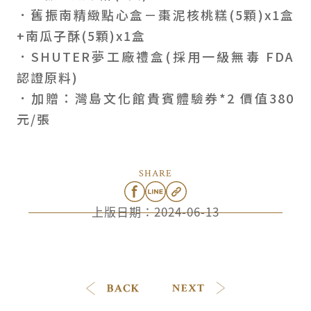
．舊振南精緻點心盒－棗泥核桃糕(5顆)x1盒
+南瓜子酥(5顆)x1盒
．SHUTER夢工廠禮盒(採用一級無毒 FDA
認證原料)
．加贈：灣島文化館貴賓體驗券*2 價值380
元/張
SHARE
上版日期：
2024-06-13