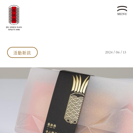
關於我們
認識漢餅文化
活動新訊
2024 / 06 / 13
品牌故事
漢餅文化體驗館
文化生活誌
歷史沿革
產品服務
漢餅文化館
24節氣文化
預約品鑑
產品介紹
文化體驗
漢餅文化
企業永續
喜餅預約
企業客製贈禮區
最新消息
企業永續發展 ESG
聯絡我們
永續新聞集
全台據點
利害關係人
客服中心