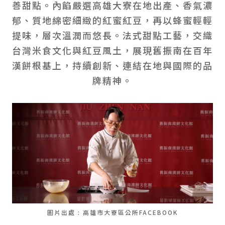
善甜點。內餡嚴選高雄大寮在地出產、香氣濃
郁、質地綿密細緻的紅蜜紅豆，再以蜂蜜輕輕
提味，層次溫潤而悠長。法式甜點工藝，交織
台灣米食文化與紅豆風土，展現舊振南在百年
漢餅根基上，持續創新、連結在地與國際的品
牌精神。
圖片出處 : 高雄市大寮區公所FACEBOOK