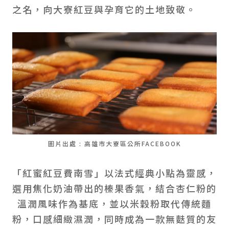
之名，向大寮紅豆與孕育它的土地致敬。
圖片出處 : 高雄市大寮區公所FACEBOOK
「紅蜜紅豆費南雪」以法式經典小點為靈感，
選用焦化奶油帶出的榛果香氣，結合杏仁粉的
溫潤風味作為基底，並以米穀粉取代傳統麵
粉，口感細緻濕潤，同時成為一款無麩質的友