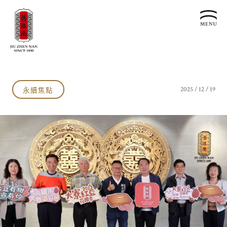
關於我們
認識漢餅文化
永續焦點
2025 / 12 / 19
品牌故事
漢餅文化體驗館
文化生活誌
歷史沿革
產品服務
漢餅文化館
24節氣文化
預約品鑑
產品介紹
文化體驗
漢餅文化
企業永續
喜餅預約
企業客製贈禮區
最新消息
企業永續發展 ESG
聯絡我們
永續新聞集
全台據點
利害關係人
客服中心