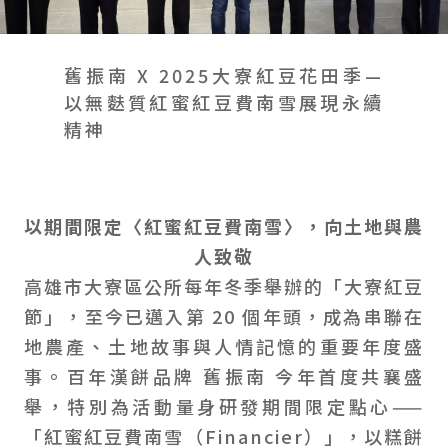
會員禮遇
線上購物
會員禮遇
企業客製
人才招募
舊振南 X 2025大寮紅豆花田季—
以無麩質紅蜜紅豆費南雪展現永續
精神
© 2026 JIU ZHEN NAN.CO All rights reserved
Site by 很好設計 Goods Design
以期間限定〈紅蜜紅豆費南雪〉，向土地與農
人致敬
高雄市大寮區公所每年冬季舉辦的「大寮紅豆
節」，至今已邁入第 20 個年頭，成為串聯在
地農產、土地故事與人情記憶的重要年度盛
事。百年漢餅品牌 舊振南 今年首度共襄盛
舉，特別為活動量身研發期間限定點心——
「紅蜜紅豆費南雪（Financier）」，以糕餅