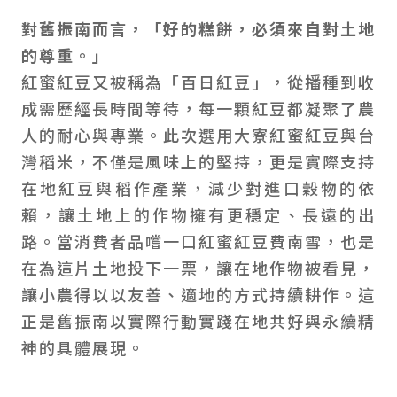
對舊振南而言，「好的糕餅，必須來自對土地
的尊重。」
紅蜜紅豆又被稱為「百日紅豆」，從播種到收
成需歷經長時間等待，每一顆紅豆都凝聚了農
人的耐心與專業。此次選用大寮紅蜜紅豆與台
灣稻米，不僅是風味上的堅持，更是實際支持
在地紅豆與稻作產業，減少對進口穀物的依
賴，讓土地上的作物擁有更穩定、長遠的出
路。當消費者品嚐一口紅蜜紅豆費南雪，也是
在為這片土地投下一票，讓在地作物被看見，
讓小農得以以友善、適地的方式持續耕作。這
正是舊振南以實際行動實踐在地共好與永續精
神的具體展現。