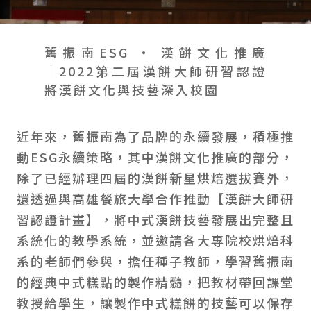
會員禮遇
線上購物
會員禮遇
企業客製
人才招募
舊振南ESG ‧ 漢餅文化推廣
│2022第二屆漢餅大師研習認證
將漢餅文化與技藝深入校園
© 2026 JIU ZHEN NAN.CO All rights reserved
Site by 很好設計 Goods Design
近年來，舊振南為了品牌的永續發展，積極推
動ESG永續策略，其中漢餅文化推廣的部分，
除了已經辦理四屆的漢餅新星烘焙選拔賽外，
還透過與高雄餐旅大學合作推動【漢餅大師研
習認證計畫】，將中式漢餅技藝發展出完整且
系統化的教學系統，並邀請各大專院校烘焙科
系的老師們參與，擔任種子教師，學習舊振南
的經典中式糕點的製作精髓，把教材帶回課堂
教授給學生，讓製作中式糕餅的技藝可以保存