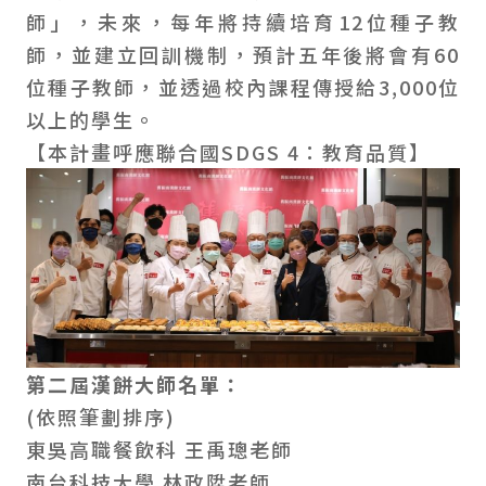
師」，未來，每年將持續培育12位種子教
師，並建立回訓機制，預計五年後將會有60
位種子教師，並透過校內課程傳授給3,000位
以上的學生。
【本計畫呼應聯合國SDGS 4：教育品質】
第二屆漢餅大師名單：
(依照筆劃排序)
東吳高職餐飲科 王禹璁老師
南台科技大學 林政陞老師