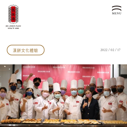
關於我們
認識漢餅文化
漢餅文化體驗
2022 / 02 / 17
品牌故事
漢餅文化體驗館
文化生活誌
歷史沿革
產品服務
漢餅文化館
24節氣文化
預約品鑑
產品介紹
文化體驗
漢餅文化
企業永續
喜餅預約
企業客製贈禮區
最新消息
企業永續發展 ESG
聯絡我們
永續新聞集
全台據點
利害關係人
客服中心