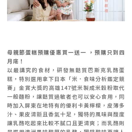
母親節蛋糕預購優惠買一送一 ，預購只到四
月底！
以最講究的食材，研發無麩質巴斯克乳酪蛋
糕，特別選用拿下日本「米．食味分析鑑定競
賽」金賞大獎的高雄147號米製成米穀粉取代
一般麵粉，讓麩質過敏者也可以安心食用，同
時加入屏東在地特有的優利卡黃檸檬，皮薄多
汁、果皮清新且香氣十足，獨特的風味與酸度
讓乳酪吃起來比較不膩口且更清爽；而乳酪則
是選用澳洲風味醇厚的乳酪，獨特酸味更讓人