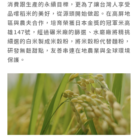
消費跟生產的永續目標，更為了讓台灣人享受
品嚐稻米的美好，從源頭開始做起。在高屏地
區與農夫合作，培育榮獲日本金獎的冠軍米高
雄147號，經過碾米廠的篩選、水磨廠將精挑
細選的白米製成米穀粉，將米穀粉代替麵粉，
研發無麩甜點，友善串連在地農業與全球環境
保護。