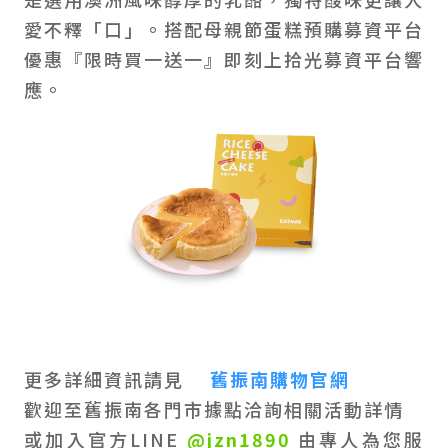
愛不釋「口」。搭配母親節蛋糕預購募資平台
優惠『限時買一送一』即刻上拾光募資平台響
應。
更多詳細資訊請見
舊振南購物官網
歡迎至舊振南各門市據點洽詢相關活動詳情
或加入官方LINE
@jzn1890
由專人為您服