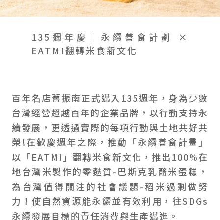
會員禮遇
線上購物
會員禮遇
企業客製
人才招募
135週年慶｜永續善食計劃 ×
EATMI翻轉米食新文化
© 2026 JIU ZHEN NAN.CO All rights reserved
Site by 很好設計 Goods Design
百年名店舊振南正式邁入135週年，身為少數
台灣經營超越百年的企業品牌，以行動支持永
續發展，更透過實際的每項行動與土地共好共
榮!在歡慶週年之際，推動「永續善食計畫」
以「EATMI」翻轉米食新文化，推出100%在
地台灣米製作的零麩質-巴斯克乳酪米蛋糕，
為台灣值得關注的社會議題-稻米過剩做努
力！使自然資源能永續並有效利用，往SDGs
永續發展目標的責任消費與生產邁進。