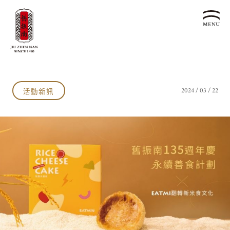
關於我們
認識漢餅文化
活動新訊
2024 / 03 / 22
品牌故事
漢餅文化體驗館
文化生活誌
歷史沿革
產品服務
漢餅文化館
24節氣文化
預約品鑑
產品介紹
文化體驗
漢餅文化
企業永續
喜餅預約
企業客製贈禮區
最新消息
企業永續發展 ESG
聯絡我們
永續新聞集
全台據點
利害關係人
客服中心