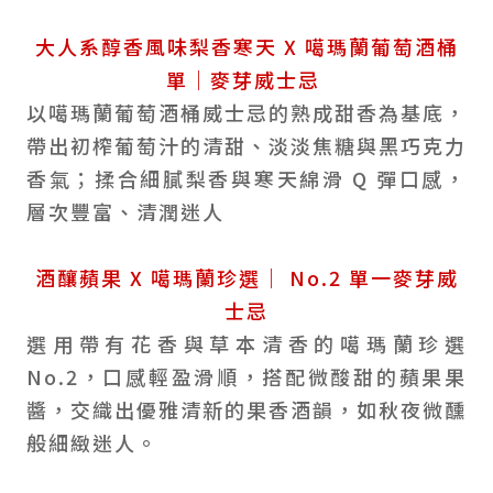
大人系醇香風味梨香寒天 X 噶瑪蘭葡萄酒桶
單｜麥芽威士忌
以噶瑪蘭葡萄酒桶威士忌的熟成甜香為基底，
帶出初榨葡萄汁的清甜、淡淡焦糖與黑巧克力
香氣；揉合細膩梨香與寒天綿滑 Q 彈口感，
層次豐富、清潤迷人
酒釀蘋果 X 噶瑪蘭珍選｜ No.2 單一麥芽威
士忌
選用帶有花香與草本清香的噶瑪蘭珍選
No.2，口感輕盈滑順，搭配微酸甜的蘋果果
醬，交織出優雅清新的果香酒韻，如秋夜微醺
般細緻迷人。