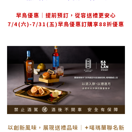
早鳥優惠｜提前預訂，從容送禮更安心
7/4(六)-7/31(五)早鳥優惠訂購享88折優惠
以創新風味，展現送禮品味｜✦噶瑪蘭聯名新