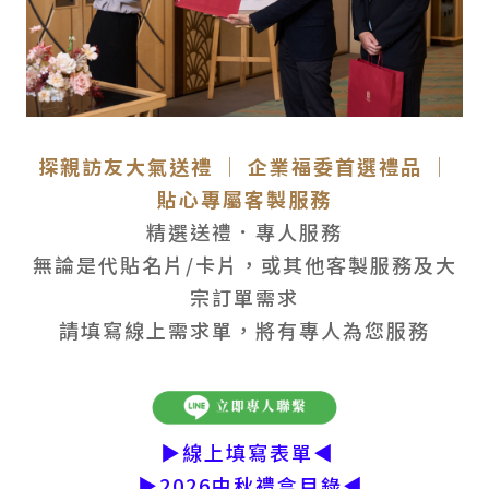
探親訪友大氣送禮 │ 企業福委首選禮品 │
貼心專屬客製服務
精選送禮．專人服務
無論是代貼名片/卡片，或其他客製服務及大
宗訂單需求
請填寫線上需求單，將有專人為您服務
▶
線上填寫表單
◀
▶2026中秋禮盒目錄◀