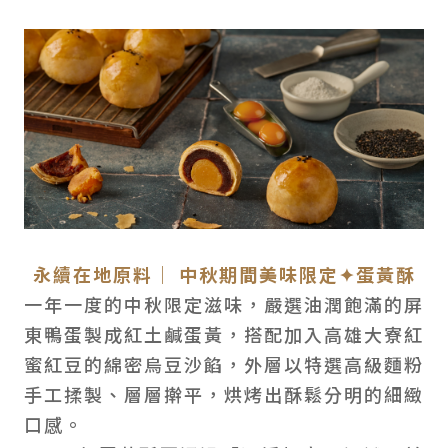
永續在地原料｜ 中秋期間美味限定✦蛋黃酥
一年一度的中秋限定滋味，嚴選油潤飽滿的屏
東鴨蛋製成紅土鹹蛋黃，搭配加入高雄大寮紅
蜜紅豆的綿密烏豆沙餡，外層以特選高級麵粉
手工揉製、層層擀平，烘烤出酥鬆分明的細緻
口感。