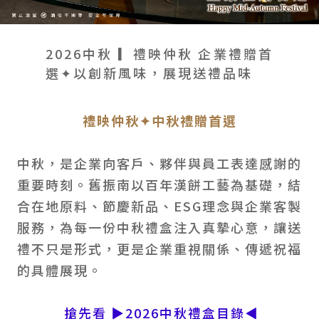
會員禮遇
線上購物
會員禮遇
企業客製
人才招募
2026中秋 ▎禮映仲秋 企業禮贈首
選✦以創新風味，展現送禮品味
© 2026 JIU ZHEN NAN.CO All rights reserved
禮映仲秋✦中秋禮贈首選
Site by 很好設計 Goods Design
中秋，是企業向客戶、夥伴與員工表達感謝的
重要時刻。舊振南以百年漢餅工藝為基礎，結
合在地原料、節慶新品、ESG理念與企業客製
服務，為每一份中秋禮盒注入真摯心意，讓送
禮不只是形式，更是企業重視關係、傳遞祝福
的具體展現。
搶先看 ▶2026中秋禮盒目錄◀