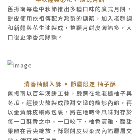
舊振南每逢中秋節推出多種口味的廣式月餅，
餅皮使用依祖傳配方熬製的糖漿，加入老麵調
和新麵與花生油製成，整顆月餅皮薄餡多，入
口後更添香氣餘韻。
清香柚韻入酥 ✦ 節慶限定 柚子酥
舊振南以百年漢餅工藝，嚴選在地老欉柚子與
冬瓜，經慢火熬製成酸甜交織的馥郁內餡，再
以金黃酥皮細緻包裹，將在地時令風味封存於
每一口酥香之中。一口咬下，柚香清雅、酸甜
果韻在舌尖綻放，酥鬆餅皮與柔潤內餡層層交
融，清爽而不厚重