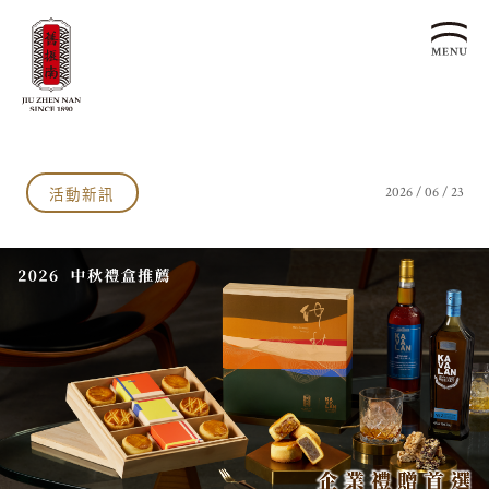
關於我們
認識漢餅文化
活動新訊
2026 / 06 / 23
品牌故事
漢餅文化體驗館
文化生活誌
歷史沿革
產品服務
漢餅文化館
24節氣文化
預約品鑑
產品介紹
文化體驗
漢餅文化
企業永續
喜餅預約
企業客製贈禮區
最新消息
企業永續發展 ESG
聯絡我們
永續新聞集
全台據點
利害關係人
客服中心