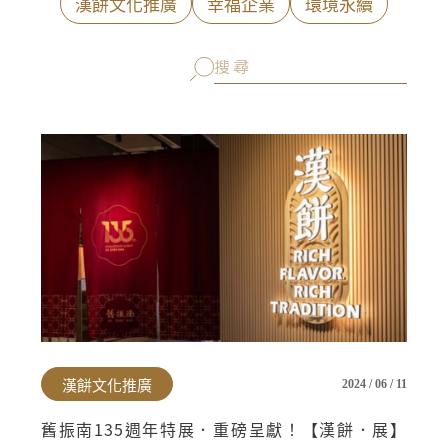
漢餅文化推廣
幸福企業
環境永續
會員禮遇
線上購物
會員禮遇
企業客製
人才招募
© 2026 JIU ZHEN NAN.CO All rights reserved
Site by 很好設計 Goods Design
漢餅文化推廣
2024 / 06 / 11
舊振南135週年特展．重磅呈獻！【漢餅．展】