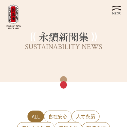
永續新聞集
關於我們
SUSTAINABILITY NEWS
認識漢餅文化
品牌故事
漢餅文化體驗館
文化生活誌
歷史沿革
產品服務
漢餅文化館
24節氣文化
預約品鑑
產品介紹
文化體驗
漢餅文化
企業永續
喜餅預約
企業客製贈禮區
最新消息
企業永續發展 ESG
聯絡我們
永續新聞集
全台據點
ALL
食在安心
人才永續
利害關係人
客服中心