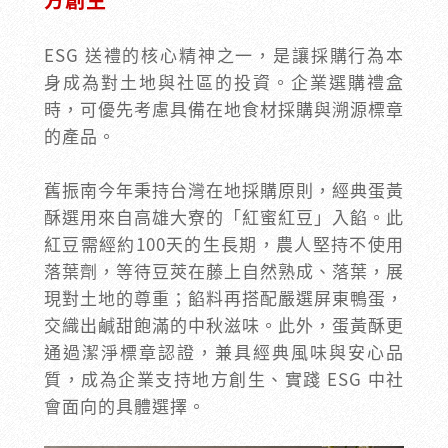
ESG 送禮的核心精神之一，是讓採購行為本
身成為對土地與社區的投資。企業選購禮盒
時，可優先考慮具備在地食材採購與溯源標章
的產品。
舊振南今年秉持台灣在地採購原則，經典蛋黃
酥選用來自高雄大寮的「紅蜜紅豆」入餡。此
紅豆需經約100天的生長期，農人堅持不使用
落葉劑，等待豆莢在藤上自然熟成、落葉，展
現對土地的尊重；餡料再搭配嚴選屏東鴨蛋，
交織出鹹甜飽滿的中秋滋味。此外，蛋黃酥更
通過潔淨標章認證，兼具經典風味與安心品
質，成為企業支持地方創生、實踐 ESG 中社
會面向的具體選擇。