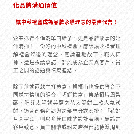
化品牌溝通價值
讓中秋禮盒成為品牌永續理念的最佳代言！
企業送禮不僅為單向給予，更是品牌故事的延
伸溝通！一份好的中秋禮盒，應該讓收禮者理
解禮盒背後的理念，無論產地故事、職人精
神，還是永續承諾，都能成為企業與客戶、員
工之間的話題與情感連結。
除了前述兩款主打禮盒，舊振南也提供符合不
同送禮情境的組合「巧饌禮盒」集結招牌鳳梨
酥、胚芽太陽餅與鹽之花太陽餅三款人氣漢
餅，適合商務拜訪與跨部門分送安排；「花好
月圓禮盒」則以多樣口味的設計著稱，無論是
客戶致意、員工關懷或親友贈禮都能傳遞周到