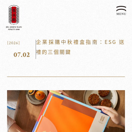
關於我們
企業採購中秋禮盒指南：ESG 送
[2026]
認識漢餅文化
禮的三個關鍵
07.02
品牌故事
漢餅文化體驗館
文化生活誌
歷史沿革
產品服務
漢餅文化館
24節氣文化
預約品鑑
產品介紹
文化體驗
漢餅文化
企業永續
喜餅預約
企業客製贈禮區
最新消息
企業永續發展 ESG
聯絡我們
永續新聞集
全台據點
利害關係人
客服中心