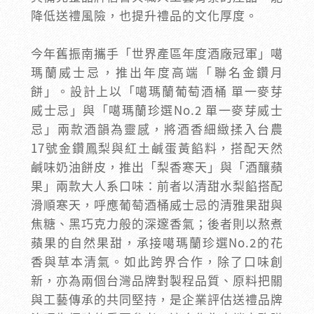
降低送禮風險，也提升禮品的文化厚度。
今年舊振南攜手「世界產區年度酒廠冠軍」噶
瑪蘭威士忌，推出年度高端「聯名金鑽月
餅」。設計上以「噶瑪蘭葡萄酒桶 單一麥芽
威士忌」與「噶瑪蘭珍選No.2 單一麥芽威士
忌」兩款酒韻為靈感，將酒香細緻揉入台農
17號金鑽鳳梨與紅土鹹蛋黃餡料，搭配天然
鹹味奶油餅皮，推出「梨香寒天」與「酒釀蘋
果」兩款大人系口味：前者以清甜水梨餡搭配
滑順寒天，呼應葡萄酒桶威士忌的清雅果甜與
焦糖、黑巧克力般的深邃香氣；後者則以熬煮
蘋果的自然果甜，承接噶瑪蘭珍選No.2的花
香與草本清氣。如此跨界合作，除了口味創
新，亦為兩個台灣品牌對製程品質、原料把關
與工藝傳承的共同堅持，是企業評估送禮品牌