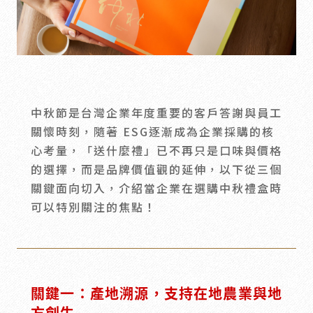
會員禮遇
線上購物
會員禮遇
企業客製
人才招募
中秋節是台灣企業年度重要的客戶答謝與員工
© 2026 JIU ZHEN NAN.CO All rights reserved
關懷時刻，隨著 ESG逐漸成為企業採購的核
Site by 很好設計 Goods Design
心考量，「送什麼禮」已不再只是口味與價格
的選擇，而是品牌價值觀的延伸，以下從三個
關鍵面向切入，介紹當企業在選購中秋禮盒時
可以特別關注的焦點！
關鍵一：產地溯源，支持在地農業與地
方創生