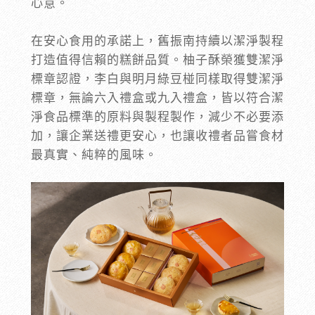
心意。
在安心食用的承諾上，舊振南持續以潔淨製程
打造值得信賴的糕餅品質。柚子酥榮獲雙潔淨
標章認證，李白與明月綠豆椪同樣取得雙潔淨
標章，無論六入禮盒或九入禮盒，皆以符合潔
淨食品標準的原料與製程製作，減少不必要添
加，讓企業送禮更安心，也讓收禮者品嘗食材
最真實、純粹的風味。