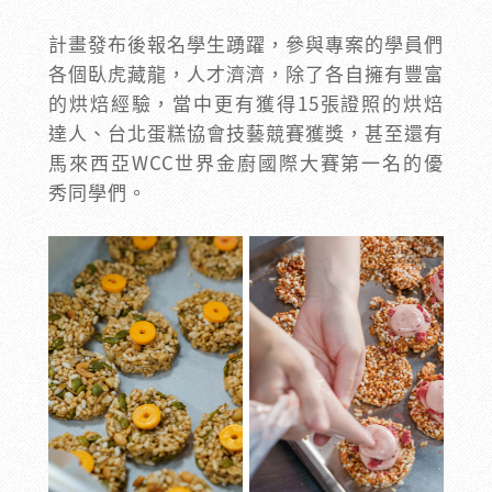
計畫發布後報名學生踴躍，參與專案的學員們
各個臥虎藏龍，人才濟濟，除了各自擁有豐富
的烘焙經驗，當中更有獲得15張證照的烘焙
達人、台北蛋糕協會技藝競賽獲獎，甚至還有
馬來西亞WCC世界金廚國際大賽第一名的優
秀同學們。