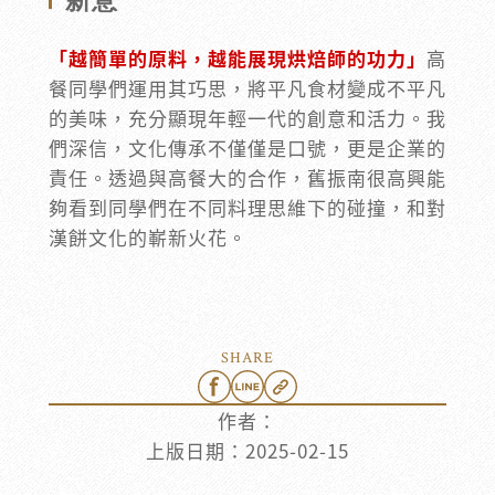
新意
「越簡單的原料，越能展現烘焙師的功力」
高
餐同學們運用其巧思，將平凡食材變成不平凡
的美味，充分顯現年輕一代的創意和活力。我
們深信，文化傳承不僅僅是口號，更是企業的
責任。透過與高餐大的合作，舊振南很高興能
夠看到同學們在不同料理思維下的碰撞，和對
漢餅文化的嶄新火花。
SHARE
作者：
上版日期：
2025-02-15