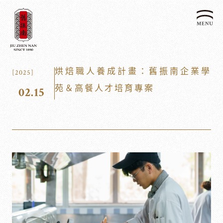
關於我們
烘焙職人養成計畫：舊振南企業學
[2025]
認識漢餅文化
苑＆高餐人才培育專案
02.15
品牌故事
漢餅文化體驗館
文化生活誌
歷史沿革
產品服務
漢餅文化館
24節氣文化
預約品鑑
產品介紹
文化體驗
漢餅文化
企業永續
喜餅預約
企業客製贈禮區
最新消息
企業永續發展 ESG
聯絡我們
永續新聞集
全台據點
利害關係人
客服中心