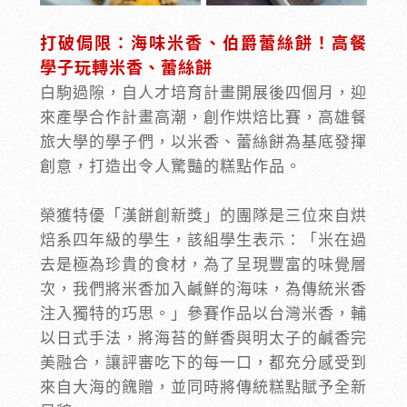
打破侷限：海味米香、伯爵蕾絲餅！高餐
學子玩轉米香、蕾絲餅
白駒過隙，自人才培育計畫開展後四個月，迎
來產學合作計畫高潮，創作烘焙比賽，高雄餐
旅大學的學子們，以米香、蕾絲餅為基底發揮
創意，打造出令人驚豔的糕點作品。
榮獲特優「漢餅創新獎」的團隊是三位來自烘
焙系四年級的學生，該組學生表示：「米在過
去是極為珍貴的食材，為了呈現豐富的味覺層
次，我們將米香加入鹹鮮的海味，為傳統米香
注入獨特的巧思。」參賽作品以台灣米香，輔
以日式手法，將海苔的鮮香與明太子的鹹香完
美融合，讓評審吃下的每一口，都充分感受到
來自大海的餽贈，並同時將傳統糕點賦予全新