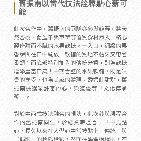
舊振南以當代技法詮釋點心新可
能
此次合作中，舊振南的團隊亦參與競賽，將天
然杏桃、覆盆子與草莓等優質食材添入，精心
製作甜而不膩的水果軟糖。一入口，細緻的果
香瞬間在口中綻放，軟糖的質地不黏牙又帶著
柔韌；而底部特別加入的傳統米香，則為軟糖
增添豐富口感！中西合璧的水果軟糖，既是味
覺的享受，也為美感的體現。透過此甜點，舊
振南擄獲眾評審的心，榮獲優等「文化傳承
獎」。
對於中西式技法融合的想法，此次參與課程合
作的舊振南同仁，於結業時坦言：「中式點
心，長久以來在人們心中常被貼上『傳統』與
『侷限』的狹隘標籤，然而在學習過程中，不