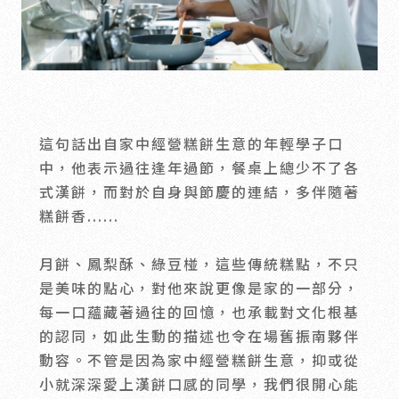
會員禮遇
線上購物
會員禮遇
企業客製
人才招募
這句話出自家中經營糕餅生意的年輕學子口
© 2026 JIU ZHEN NAN.CO All rights reserved
中，他表示過往逢年過節，餐桌上總少不了各
Site by 很好設計 Goods Design
式漢餅，而對於自身與節慶的連結，多伴隨著
糕餅香......
月餅、鳳梨酥、綠豆椪，這些傳統糕點，不只
是美味的點心，對他來說更像是家的一部分，
每一口蘊藏著過往的回憶，也承載對文化根基
的認同，如此生動的描述也令在場舊振南夥伴
動容。不管是因為家中經營糕餅生意，抑或從
小就深深愛上漢餅口感的同學，我們很開心能