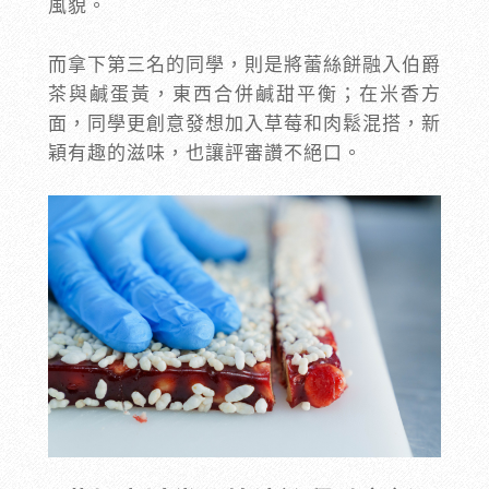
風貌。
而拿下第三名的同學，則是將蕾絲餅融入伯爵
茶與鹹蛋黃，東西合併鹹甜平衡；在米香方
面，同學更創意發想加入草莓和肉鬆混搭，新
穎有趣的滋味，也讓評審讚不絕口。