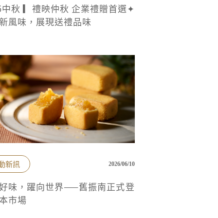
26中秋 ▎禮映仲秋 企業禮贈首選✦
新風味，展現送禮品味
動新訊
2026/06/10
好味，躍向世界——舊振南正式登
本市場