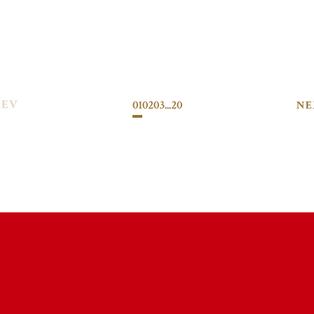
01
02
03
...
20