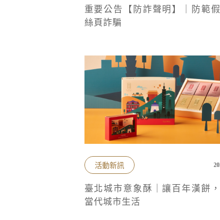
重要公告【防詐聲明】｜防範
絲頁詐騙
活動新訊
20
臺北城市意象酥｜讓百年漢餅
當代城市生活