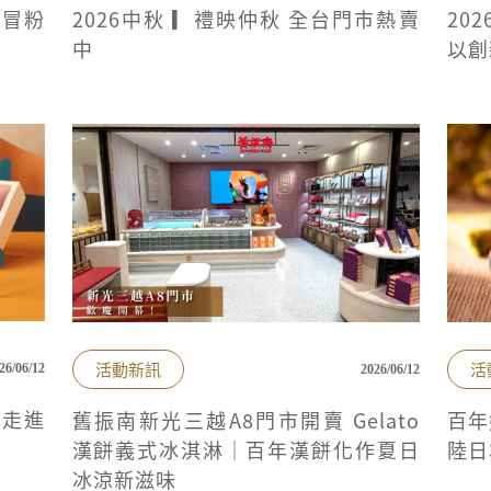
假冒粉
2026中秋 ▎禮映仲秋 全台門市熱賣
20
中
以創
活動新訊
活
26/06/12
2026/06/12
，走進
舊振南新光三越A8門市開賣 Gelato
百年
漢餅義式冰淇淋｜百年漢餅化作夏日
陸日
冰涼新滋味