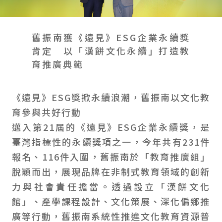
會員禮遇
線上購物
會員禮遇
企業客製
人才招募
舊振南獲《遠見》ESG企業永續獎
肯定 以「漢餅文化永續」打造教
育推廣典範
© 2026 JIU ZHEN NAN.CO All rights reserved
Site by 很好設計 Goods Design
《遠見》ESG獎掀永續浪潮，舊振南以文化教
育參與共好行動
邁入第21屆的《遠見》ESG企業永續獎，是
臺灣指標性的永續獎項之一，今年共有231件
報名、116件入圍，舊振南於「教育推廣組」
脫穎而出，展現品牌在非制式教育領域的創新
力與社會責任擔當。透過設立「漢餅文化
館」、產學課程設計、文化策展、深化偏鄉推
廣等行動，舊振南系統性推進文化教育資源普