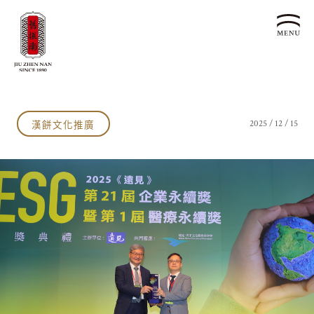
關於我們
認識漢餅文化
漢餅文化推廣
2025 / 12 / 15
品牌故事
漢餅文化體驗館
文化生活誌
歷史沿革
產品服務
漢餅文化館
24節氣文化
預約品鑑
產品介紹
文化體驗
漢餅文化
企業永續
喜餅預約
企業客製贈禮區
最新消息
企業永續發展 ESG
聯絡我們
永續新聞集
全台據點
利害關係人
客服中心