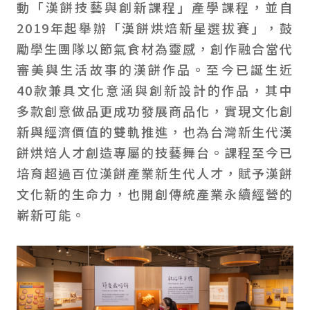
動「漢餅技藝與創新課程」產學課程，並自
2019年起舉辦「漢餅烘焙新星選拔賽」，鼓
勵學生團隊以節氣食材為靈感，創作融合當代
審美與生活故事的漢餅作品。至今已誕生近
40款兼具文化意涵與創新設計的作品，其中
多款創意做品更成功發展商品化，實現文化創
新與經濟價值的雙軌推進，也為台灣新生代漢
餅烘焙人才創造專屬的技藝舞台。課程至今已
培育超過百位漢餅產業新生代人才，賦予漢餅
文化新的生命力，也開創傳統產業永續經營的
嶄新可能。