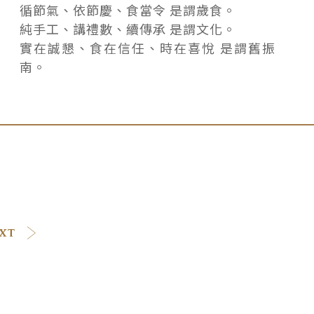
循節氣、依節慶、食當令 是謂歲食。
純手工、講禮數、續傳承 是謂文化。
實在誠懇、食在信任、時在喜悅 是謂舊振
南。