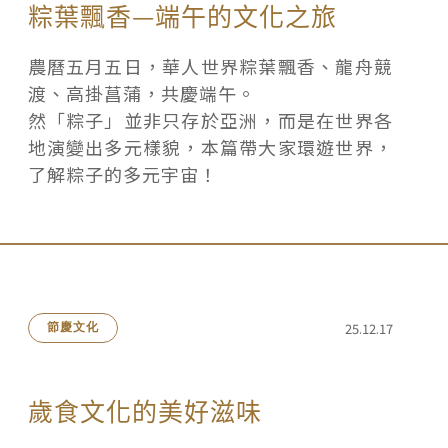
粽葉飄香—端午的文化之旅
農曆五月五日，華人世界粽葉飄香、龍舟競
渡、高掛菖蒲，共慶端午。
然「粽子」並非只存於亞洲，而是在世界各
地演變出多元樣貌，本篇帶大家環遊世界，
了解粽子的多元宇宙！
25.12.17
節慶文化
歲食文化的美好滋味