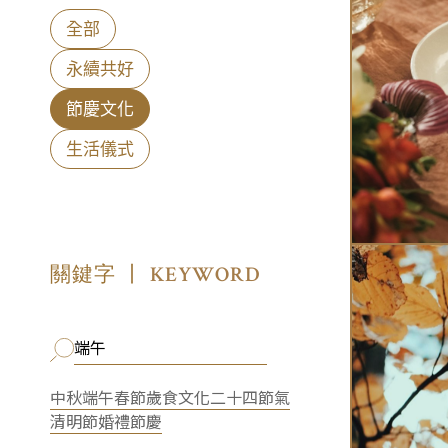
全部
永續共好
節慶文化
生活儀式
KEYWORD
關鍵字 丨
中秋
端午
春節
歲食文化
二十四節氣
清明節
婚禮
節慶