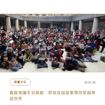
會員禮遇
線上購物
會員禮遇
企業客製
人才招募
© 2026 JIU ZHEN NAN.CO All rights reserved
Site by 很好設計 Goods Design
26.01.30
節慶文化
舊振南攜手兒美館：胖叔叔說故事帶你穿越神
話世界