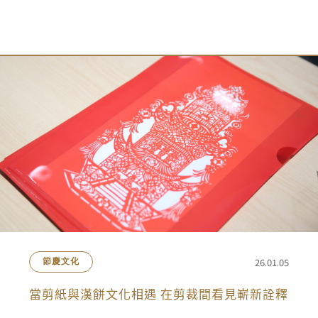
26.01.05
節慶文化
當剪紙與漢餅文化相遇 在剪裁間看見嶄新詮釋