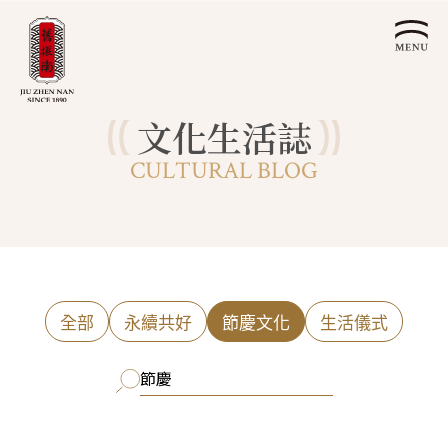
文化生活誌
關於我們
CULTURAL BLOG
認識漢餅文化
品牌故事
漢餅文化體驗館
文化生活誌
歷史沿革
產品服務
漢餅文化館
24節氣文化
預約品鑑
產品介紹
文化體驗
漢餅文化
企業永續
喜餅預約
全部
永續共好
節慶文化
生活儀式
企業客製贈禮區
最新消息
企業永續發展 ESG
聯絡我們
永續新聞集
全台據點
利害關係人
客服中心