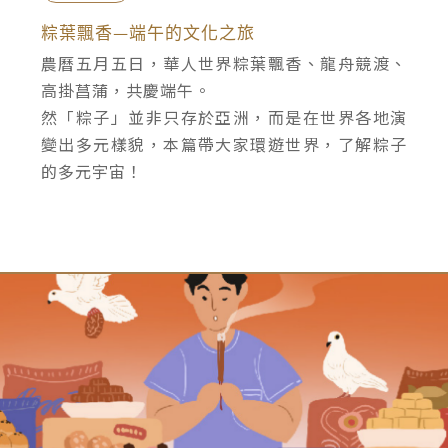
粽葉飄香—端午的文化之旅
農曆五月五日，華人世界粽葉飄香、龍舟競渡、
高掛菖蒲，共慶端午。
然「粽子」並非只存於亞洲，而是在世界各地演
變出多元樣貌，本篇帶大家環遊世界，了解粽子
的多元宇宙！