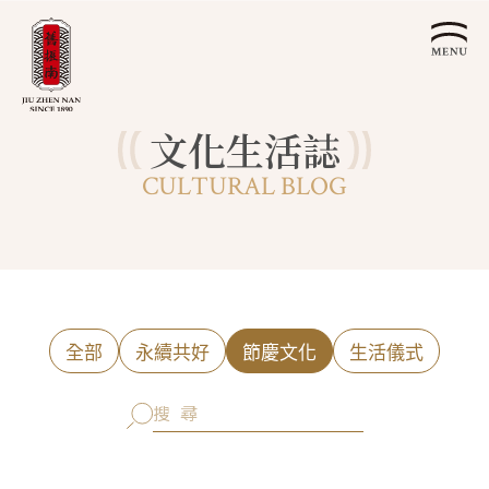
文化生活誌
關於我們
CULTURAL BLOG
認識漢餅文化
品牌故事
漢餅文化體驗館
文化生活誌
歷史沿革
產品服務
漢餅文化館
24節氣文化
預約品鑑
產品介紹
文化體驗
漢餅文化
企業永續
喜餅預約
全部
永續共好
節慶文化
生活儀式
企業客製贈禮區
最新消息
企業永續發展 ESG
聯絡我們
永續新聞集
全台據點
利害關係人
客服中心