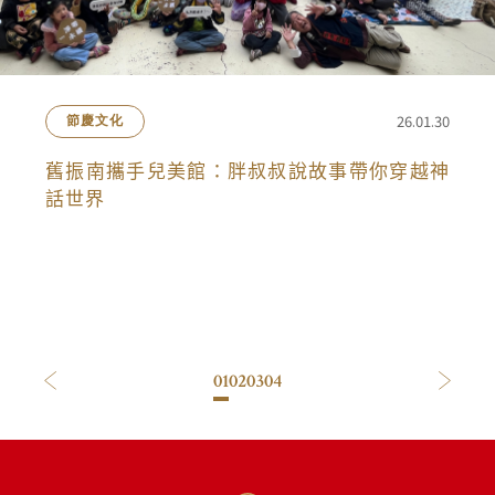
26.01.30
節慶文化
舊振南攜手兒美館：胖叔叔說故事帶你穿越神
話世界
01
02
03
04