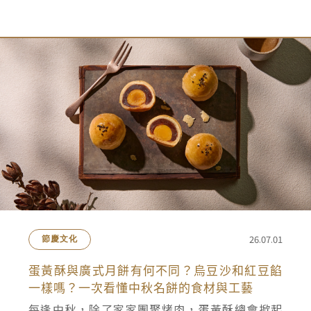
26.07.01
節慶文化
蛋黃酥與廣式月餅有何不同？烏豆沙和紅豆餡
一樣嗎？一次看懂中秋名餅的食材與工藝
每逢中秋，除了家家團聚烤肉，蛋黃酥總會掀起