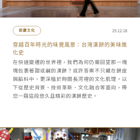
25.12.18
節慶文化
穿越百年時光的味覺風景：台灣漢餅的美味進
化史
在快速變遷的世界裡，我們為何仍需回望那一塊
塊包裹著甜或鹹的漢餅？或許答案不只藏在餅皮
與餡料中，更深植於時間長河裡的文化肌理。以
下從歷史背景、技術革新、文化融合等面向，帶
您一窺這段悠久且精彩的漢餅歷史。