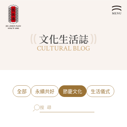
文化生活誌
關於我們
CULTURAL BLOG
認識漢餅文化
品牌故事
漢餅文化體驗館
文化生活誌
歷史沿革
產品服務
漢餅文化館
24節氣文化
預約品鑑
產品介紹
文化體驗
漢餅文化
企業永續
喜餅預約
全部
永續共好
節慶文化
生活儀式
企業客製贈禮區
最新消息
企業永續發展 ESG
聯絡我們
永續新聞集
全台據點
利害關係人
客服中心