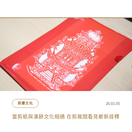
會員禮遇
線上購物
會員禮遇
企業客製
人才招募
© 2026 JIU ZHEN NAN.CO All rights reserved
Site by 很好設計 Goods Design
26.01.05
節慶文化
當剪紙與漢餅文化相遇 在剪裁間看見嶄新詮釋