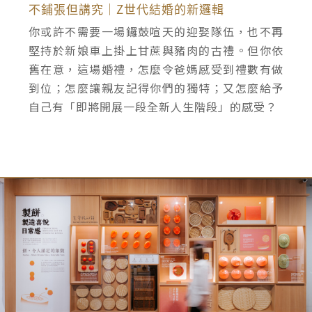
不鋪張但講究｜Z世代結婚的新邏輯
你或許不需要一場鑼鼓喧天的迎娶隊伍，也不再
堅持於新娘車上掛上甘蔗與豬肉的古禮。但你依
舊在意，這場婚禮，怎麼令爸媽感受到禮數有做
到位；怎麼讓親友記得你們的獨特；又怎麼給予
自己有「即將開展一段全新人生階段」的感受？