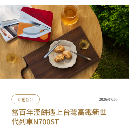
會員禮遇
線上購物
會員禮遇
企業客製
人才招募
© 2026 JIU ZHEN NAN.CO All rights reserved
Site by 很好設計 Goods Design
活動新訊
2026/07/30
當百年漢餅遇上台灣高鐵新世
代列車N700ST