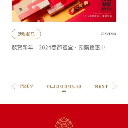
活動新訊
2023/12/04
龍賀新年｜2024春節禮盒．預購優惠中
01
...
12
13
14
15
16
...
20