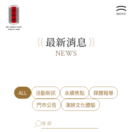
最新消息
關於我們
認識漢餅文化
NEWS
品牌故事
漢餅文化體驗館
文化生活誌
歷史沿革
產品服務
漢餅文化館
24節氣文化
預約品鑑
產品介紹
文化體驗
漢餅文化
企業永續
ALL
活動新訊
永續焦點
媒體報導
喜餅預約
企業客製贈禮區
最新消息
企業永續發展 ESG
聯絡我們
門市公告
漢餅文化體驗
永續新聞集
全台據點
利害關係人
客服中心