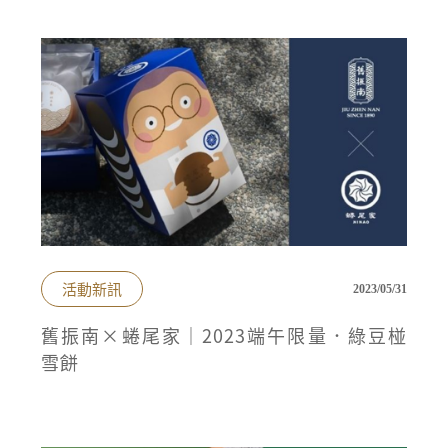
活動新訊
2023/05/31
舊振南×蜷尾家｜2023端午限量．綠豆椪
雪餅