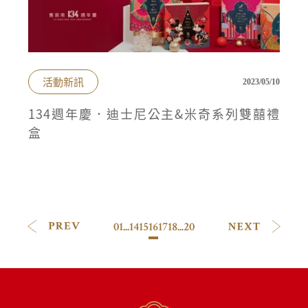
活動新訊
2023/05/10
134週年慶．迪士尼公主&米奇系列雙囍禮
盒
01
...
14
15
16
17
18
...
20