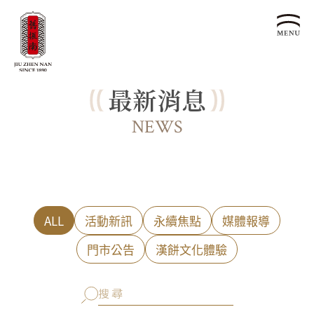
最新消息
關於我們
認識漢餅文化
NEWS
品牌故事
漢餅文化體驗館
文化生活誌
歷史沿革
產品服務
漢餅文化館
24節氣文化
預約品鑑
產品介紹
文化體驗
漢餅文化
企業永續
ALL
活動新訊
永續焦點
媒體報導
喜餅預約
企業客製贈禮區
最新消息
企業永續發展 ESG
聯絡我們
門市公告
漢餅文化體驗
永續新聞集
全台據點
利害關係人
客服中心