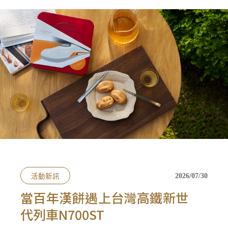
會員禮遇
線上購物
會員禮遇
企業客製
人才招募
© 2026 JIU ZHEN NAN.CO All rights reserved
Site by 很好設計 Goods Design
活動新訊
2026/07/30
當百年漢餅遇上台灣高鐵新世
代列車N700ST