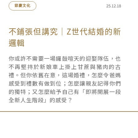
25.12.18
節慶文化
不鋪張但講究｜Z世代結婚的新
邏輯
你或許不需要一場鑼鼓喧天的迎娶隊伍，也
不再堅持於新娘車上掛上甘蔗與豬肉的古
禮。但你依舊在意，這場婚禮，怎麼令爸媽
感受到禮數有做到位；怎麼讓親友記得你們
的獨特；又怎麼給予自己有「即將開展一段
全新人生階段」的感受？