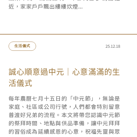
近，家家戶戶飄出縷縷炊煙...
25.12.18
生活儀式
誠心順意過中元｜心意滿滿的生
活儀式
每年農曆七月十五日的「中元節」，無論是
家庭、社區或公司行號，人們都會特別留意
普渡好兄弟的流程。本文將帶您認識中元節
的祭拜時間、地點與供品準備，讓中元拜拜
的習俗成為延續感恩的心意，祝福先靈與眾