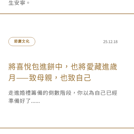
生安寧。
25.12.18
節慶文化
將喜悅包進餅中，也將愛藏進歲
月——致母親，也致自己
走進婚禮籌備的倒數階段，你以為自己已經
準備好了......