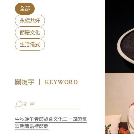
全部
永續共好
節慶文化
生活儀式
KEYWORD
關鍵字 丨
中秋
端午
春節
歲食文化
二十四節氣
清明節
婚禮
節慶