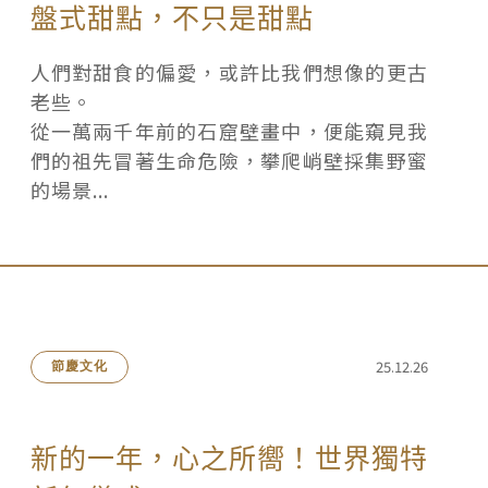
盤式甜點，不只是甜點
人們對甜食的偏愛，或許比我們想像的更古
老些。
從一萬兩千年前的石窟壁畫中，便能窺見我
們的祖先冒著生命危險，攀爬峭壁採集野蜜
的場景...
25.12.26
節慶文化
新的一年，心之所嚮！世界獨特