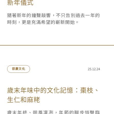
新年儀式
隨著新年的鐘聲敲響，不只告別過去一年的
時刻，更是充滿希望的嶄新開始。
25.12.24
節慶文化
歲末年味中的文化記憶：棗枝、
生仁和麻粩
歲末年終、朔風凜冽，年節的腳步悄聲臨