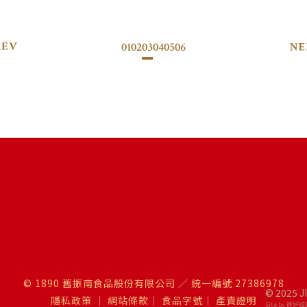
01
02
03
04
05
06
© 1890 舊振南食品股份有限公司 ／ 統一編號 27386978
© 2025 J
隱私政策
｜
網站條款
｜
食品字號
｜
產責證明
Site by 很好設計